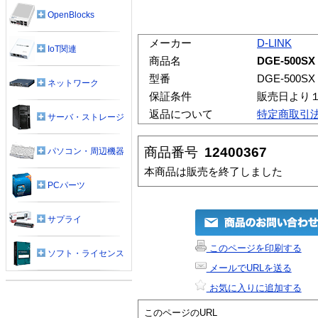
OpenBlocks
メーカー
D-LINK
IoT関連
商品名
DGE-500SX
型番
DGE-500SX
ネットワーク
保証条件
販売日より
返品について
特定商取引
サーバ・ストレージ
商品番号
12400367
パソコン・周辺機器
本商品は販売を終了しました
PCパーツ
サプライ
このページを印刷する
ソフト・ライセンス
メールでURLを送る
お気に入りに追加する
このページのURL