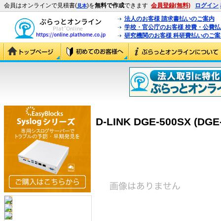
会員はオンラインで見積書(
)を
無料で作成
できます
会員登録(無料)
ログイン
見本
法人のお客様 請求書払いのご案内
学校・官公庁のお客様 校費・公費
研究機関のお客様 科研費払いのご案
D-LINK DGE-500SX (DGE