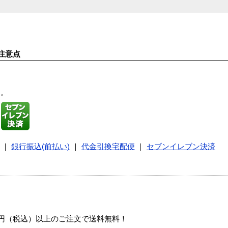
注意点
す。
｜
銀行振込(前払い)
｜
代金引換宅配便
｜
セブンイレブン決済
00円（税込）以上のご注文で送料無料！