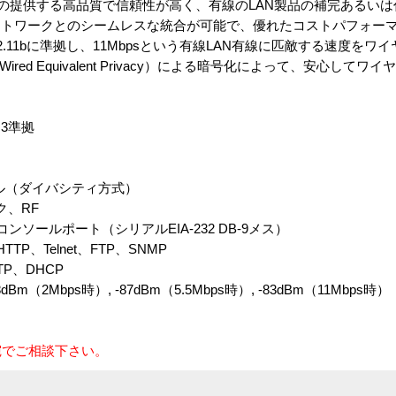
ズは、シスコの提供する高品質で信頼性が高く、有線のLAN製品の補完ある
ットワークとのシームレスな統合が可能で、優れたコストパフォー
02.11bに準拠し、11Mbpsという有線LAN有線に匹敵する速度を
red Equivalent Privacy）による暗号化によって、安心して
.3準拠
ール（ダイバシティ方式）
ク、RF
ソールポート（シリアルEIA-232 DB-9メス）
P、Telnet、FTP、SNMP
P、DHCP
dBm（2Mbps時）, -87dBm（5.5Mbps時）, -83dBm（11Mbps時）
宛でご相談下さい。