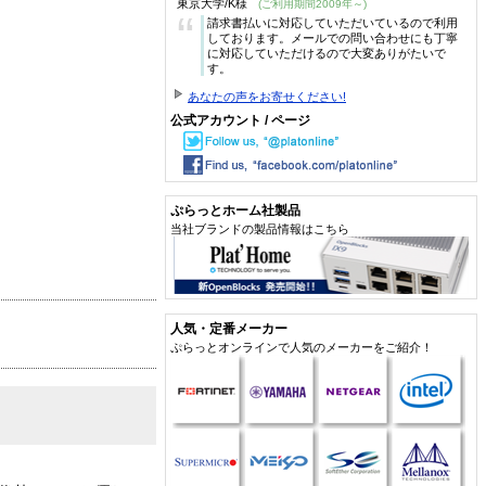
東京大学/K様
(ご利用期間2009年～)
“
請求書払いに対応していただいているので利用
しております。メールでの問い合わせにも丁寧
に対応していただけるので大変ありがたいで
す。
あなたの声をお寄せください!
公式アカウント / ページ
ぷらっとホーム社製品
当社ブランドの製品情報はこちら
人気・定番メーカー
ぷらっとオンラインで人気のメーカーをご紹介！