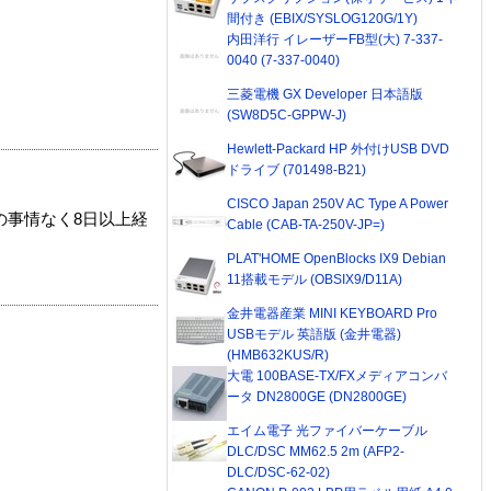
間付き (EBIX/SYSLOG120G/1Y)
内田洋行 イレーザーFB型(大) 7-337-
0040 (7-337-0040)
三菱電機 GX Developer 日本語版
(SW8D5C-GPPW-J)
Hewlett-Packard HP 外付けUSB DVD
ドライブ (701498-B21)
CISCO Japan 250V AC Type A Power
の事情なく8日以上経
Cable (CAB-TA-250V-JP=)
PLAT'HOME OpenBlocks IX9 Debian
11搭載モデル (OBSIX9/D11A)
金井電器産業 MINI KEYBOARD Pro
USBモデル 英語版 (金井電器)
(HMB632KUS/R)
大電 100BASE-TX/FXメディアコンバ
ータ DN2800GE (DN2800GE)
エイム電子 光ファイバーケーブル
DLC/DSC MM62.5 2m (AFP2-
DLC/DSC-62-02)