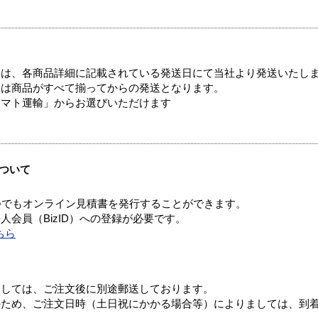
ては、各商品詳細に記載されている発送日にて当社より発送いたし
送は商品がすべて揃ってからの発送となります。
ヤマト運輸」からお選びいただけます
ついて
つでもオンライン見積書を発行することができます。
会員（BizID）への登録が必要です。
ちら
ましては、ご注文後に別途郵送しております。
のため、ご注文日時（土日祝にかかる場合等）によりましては、到