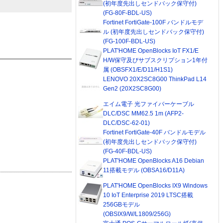
(初年度先出しセンドバック保守付)
(FG-80F-BDL-US)
Fortinet FortiGate-100F バンドルモデ
ル (初年度先出しセンドバック保守付)
(FG-100F-BDL-US)
PLAT'HOME OpenBlocks IoT FX1/E
H/W保守及びサブスクリプション1年付
属 (OBSFX1/E/D11/H1S1)
LENOVO 20X2SC8G00 ThinkPad L14
Gen2 (20X2SC8G00)
エイム電子 光ファイバーケーブル
DLC/DSC MM62.5 1m (AFP2-
DLC/DSC-62-01)
Fortinet FortiGate-40F バンドルモデル
(初年度先出しセンドバック保守付)
(FG-40F-BDL-US)
PLAT'HOME OpenBlocks A16 Debian
11搭載モデル (OBSA16/D11A)
PLAT'HOME OpenBlocks IX9 Windows
10 IoT Enterprise 2019 LTSC搭載
256GBモデル
(OBSIX9/W/L1809/256G)