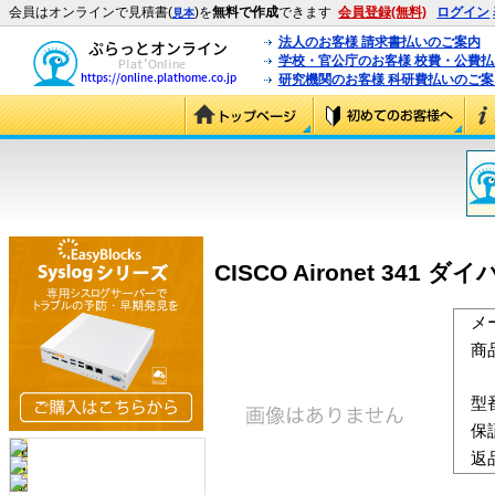
会員はオンラインで見積書(
)を
無料で作成
できます
会員登録(無料)
ログイン
見本
法人のお客様 請求書払いのご案内
学校・官公庁のお客様 校費・公費
研究機関のお客様 科研費払いのご案
CISCO Aironet 341
メ
商
型
保
返