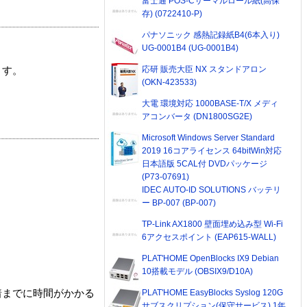
富士通 POS-Cサーマルロール紙(高保
存) (0722410-P)
パナソニック 感熱記録紙B4(6本入り)
UG-0001B4 (UG-0001B4)
応研 販売大臣 NX スタンドアロン
ます。
(OKN-423533)
大電 環境対応 1000BASE-T/X メディ
アコンバータ (DN1800SG2E)
Microsoft Windows Server Standard
2019 16コアライセンス 64bitWin対応
日本語版 5CAL付 DVDパッケージ
(P73-07691)
IDEC AUTO-ID SOLUTIONS バッテリ
ー BP-007 (BP-007)
TP-Link AX1800 壁面埋め込み型 Wi-Fi
6アクセスポイント (EAP615-WALL)
PLAT'HOME OpenBlocks IX9 Debian
10搭載モデル (OBSIX9/D10A)
PLAT'HOME EasyBlocks Syslog 120G
着までに時間がかかる
サブスクリプション(保守サービス) 1年