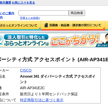
表示履歴
お気に入りを見る
払いのご案内
内
型番まとめ検索»
 ダイバーシティ方式 アクセスポイント (AIR-AP341E
ーカー
CISCO
品名
Aironet 341 ダイバーシティ方式 アクセスポイ
ント
番
AIR-AP341E2C
証条件
販売日より１年間センドバック保証
品について
特定商取引法に基づく表示