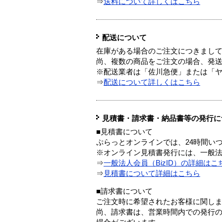
⇒
送料について詳しくはこちら
配送について
在庫がある場合のご注文につきまし
尚、複数の商品をご注文の場合、発
※配送業者は「佐川急便」または「
⇒
配送について詳しくはこちら
見積書・請求書・納品書等の発行に
■見積書について
ぷらっとオンラインでは、24時間い
※オンライン見積書発行には、一般法人
⇒
一般法人会員（BizID）の詳細はこ
⇒
見積書について詳細はこちら
■請求書について
ご注文時に希望されたお客様に関し
尚、請求書は、営業時間内での発行