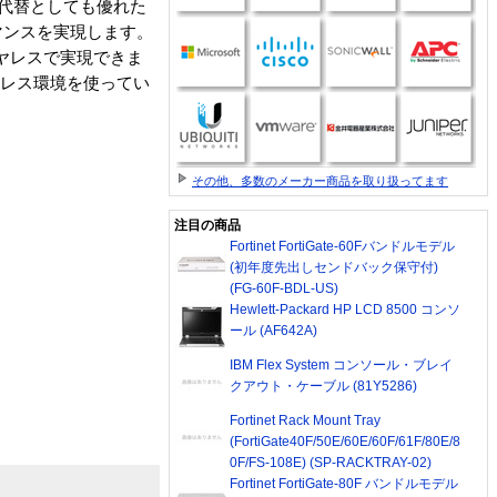
いは代替としても優れた
マンスを実現します。
ワイヤレスで実現できま
ワイヤレス環境を使ってい
その他、多数のメーカー商品を取り扱ってます
注目の商品
Fortinet FortiGate-60Fバンドルモデル
(初年度先出しセンドバック保守付)
(FG-60F-BDL-US)
Hewlett-Packard HP LCD 8500 コンソ
ール (AF642A)
IBM Flex System コンソール・ブレイ
クアウト・ケーブル (81Y5286)
Fortinet Rack Mount Tray
(FortiGate40F/50E/60E/60F/61F/80E/8
0F/FS-108E) (SP-RACKTRAY-02)
Fortinet FortiGate-80F バンドルモデル