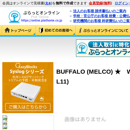
会員はオンラインで見積書(
)を
無料で作成
できます
会員登録(無料)
ログイン
見本
法人のお客様 請求書払いのご案内
学校・官公庁のお客様 校費・公費
研究機関のお客様 科研費払いのご案
BUFFALO (MELCO) ★ WLA
L11)