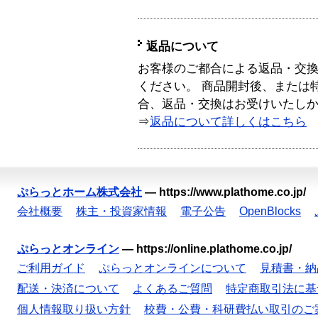
返品について
お客様のご都合による返品・交
ください。 商品開封後、または
合、返品・交換はお受けいたし
⇒
返品について詳しくはこちら
ぷらっとホーム株式会社
—
https://www.plathome.co.jp/
会社概要
株主・投資家情報
電子公告
OpenBlocks
ぷらっとオンライン
—
https://online.plathome.co.jp/
ご利用ガイド
ぷらっとオンラインについて
見積書・納
配送・決済について
よくあるご質問
特定商取引法に基
個人情報取り扱い方針
校費・公費・科研費払い取引のご