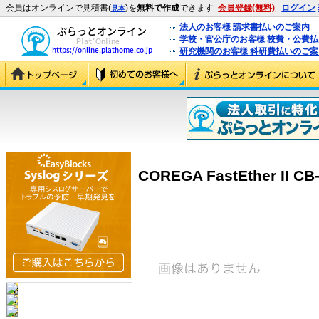
会員はオンラインで見積書(
)を
無料で作成
できます
会員登録(無料)
ログイン
見本
法人のお客様 請求書払いのご案内
学校・官公庁のお客様 校費・公費
研究機関のお客様 科研費払いのご案
COREGA FastEther II CB