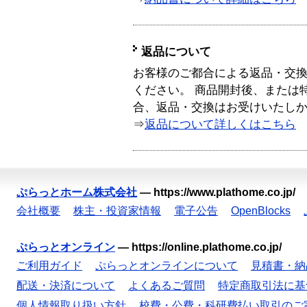
返品について
お客様のご都合による返品・交
ください。 商品開封後、または
合、返品・交換はお受けいたし
⇒
返品について詳しくはこちら
ぷらっとホーム株式会社
—
https://www.plathome.co.jp/
会社概要
株主・投資家情報
電子公告
OpenBlocks
ぷらっとオンライン
—
https://online.plathome.co.jp/
ご利用ガイド
ぷらっとオンラインについて
見積書・納
配送・決済について
よくあるご質問
特定商取引法に基
個人情報取り扱い方針
校費・公費・科研費払い取引のご