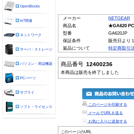
OpenBlocks
メーカー
NETGEAR
IoT関連
商品名
★GA620 PC
型番
GA620JP
ネットワーク
保証条件
販売日より
返品について
特定商取引
サーバ・ストレージ
商品番号
12400236
パソコン・周辺機器
本商品は販売を終了しました
PCパーツ
サプライ
このページを印刷する
ソフト・ライセンス
メールでURLを送る
お気に入りに追加する
このページのURL