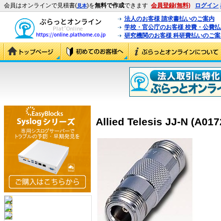
会員はオンラインで見積書(
)を
無料で作成
できます
会員登録(無料)
ログイン
見本
法人のお客様 請求書払いのご案内
学校・官公庁のお客様 校費・公費
研究機関のお客様 科研費払いのご案
Allied Telesis JJ-N (A017