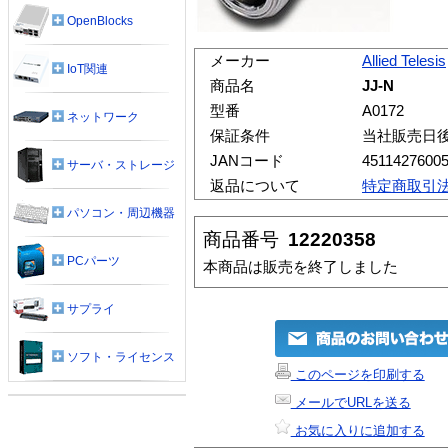
OpenBlocks
メーカー
Allied Telesis
IoT関連
商品名
JJ-N
型番
A0172
ネットワーク
保証条件
当社販売日
JANコード
4511427600
サーバ・ストレージ
返品について
特定商取引
パソコン・周辺機器
商品番号
12220358
PCパーツ
本商品は販売を終了しました
サプライ
ソフト・ライセンス
このページを印刷する
メールでURLを送る
お気に入りに追加する