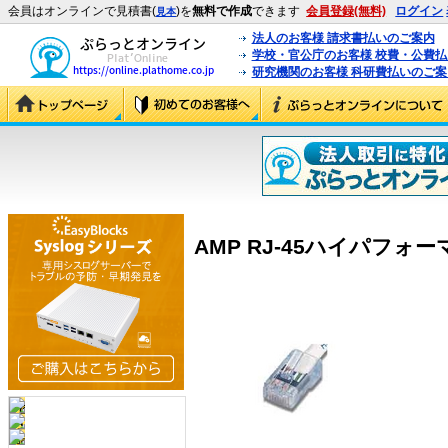
会員はオンラインで見積書(
)を
無料で作成
できます
会員登録(無料)
ログイン
見本
法人のお客様 請求書払いのご案内
学校・官公庁のお客様 校費・公費
研究機関のお客様 科研費払いのご案
AMP RJ-45ハイパフォーマン