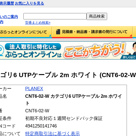
表示履歴
お気に入りを見る
払いのご案内
内
型番まとめ検索»
カテゴリ6 UTPケーブル 2m ホワイト (CNT6-02-W
ーカー
PLANEX
品名
CNT6-02-W カテゴリ6 UTPケーブル 2m ホワイ
ト
番
CNT6-02-W
証条件
初期不良対応１週間センドバック保証
ANコード
4941250141746
品について
特定商取引法に基づく表示