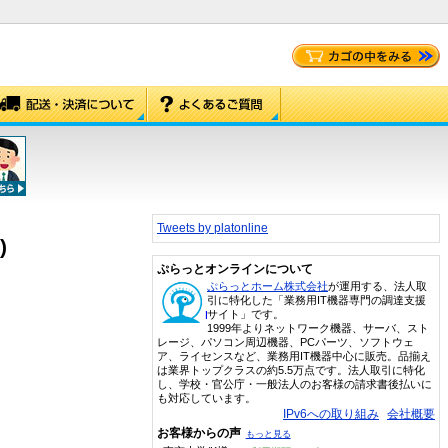
Tweets by platonline
)
ぷらっとオンラインについて
ぷらっとホーム株式会社
が運用する、法人取
引に特化した「業務用IT機器専門の調達支援
サイト」です。
1999年よりネットワーク機器、サーバ、スト
レージ、パソコン周辺機器、PCパーツ、ソフトウェ
ア、ライセンスなど、業務用IT機器中心に販売。品揃え
は業界トップクラスの約5.5万点です。法人取引に特化
し、学校・官公庁・一般法人のお客様の請求書後払いに
も対応しています。
IPv6への取り組み
会社概要
お客様からの声
もっと見る