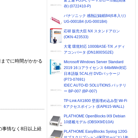
富士通 POS-Cサーマルロール紙(高保
存) (0722410-P)
パナソニック 感熱記録紙B4(6本入り)
UG-0001B4 (UG-0001B4)
応研 販売大臣 NX スタンドアロン
(OKN-423533)
大電 環境対応 1000BASE-T/X メディ
アコンバータ (DN1800SG2E)
着までに時間がかかる
Microsoft Windows Server Standard
2019 16コアライセンス 64bitWin対応
日本語版 5CAL付 DVDパッケージ
(P73-07691)
IDEC AUTO-ID SOLUTIONS バッテリ
ー BP-007 (BP-007)
TP-Link AX1800 壁面埋め込み型 Wi-Fi
6アクセスポイント (EAP615-WALL)
PLAT'HOME OpenBlocks IX9 Debian
10搭載モデル (OBSIX9/D10A)
の事情なく8日以上経
PLAT'HOME EasyBlocks Syslog 120G
サブスクリプション(保守サービス) 1年