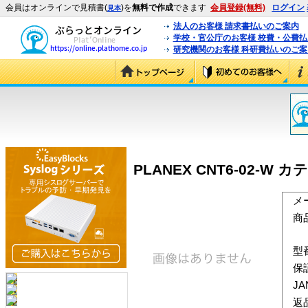
会員はオンラインで見積書(
)を
無料で作成
できます
会員登録(無料)
ログイン
見本
法人のお客様 請求書払いのご案内
学校・官公庁のお客様 校費・公費
研究機関のお客様 科研費払いのご案
PLANEX CNT6-02-W 
メ
商
型
保
J
返