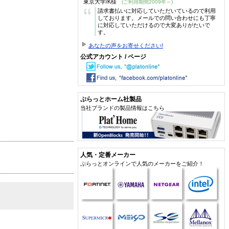
東京大学/K様
(ご利用期間2009年～)
“
請求書払いに対応していただいているので利用
しております。メールでの問い合わせにも丁寧
に対応していただけるので大変ありがたいで
す。
あなたの声をお寄せください!
公式アカウント / ページ
ぷらっとホーム社製品
当社ブランドの製品情報はこちら
人気・定番メーカー
ぷらっとオンラインで人気のメーカーをご紹介！