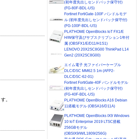
(初年度先出しセンドバック保守付)
(FG-80F-BDL-US)
Fortinet FortiGate-100F バンドルモデ
ル (初年度先出しセンドバック保守付)
(FG-100F-BDL-US)
PLAT'HOME OpenBlocks IoT FX1/E
H/W保守及びサブスクリプション1年付
属 (OBSFX1/E/D11/H1S1)
LENOVO 20X2SC8G00 ThinkPad L14
Gen2 (20X2SC8G00)
エイム電子 光ファイバーケーブル
DLC/DSC MM62.5 1m (AFP2-
DLC/DSC-62-01)
Fortinet FortiGate-40F バンドルモデル
(初年度先出しセンドバック保守付)
(FG-40F-BDL-US)
ます。
PLAT'HOME OpenBlocks A16 Debian
11搭載モデル (OBSA16/D11A)
PLAT'HOME OpenBlocks IX9 Windows
10 IoT Enterprise 2019 LTSC搭載
256GBモデル
(OBSIX9/W/L1809/256G)