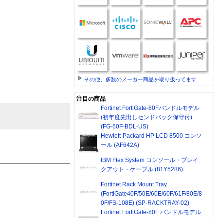
その他、多数のメーカー商品を取り扱ってます
注目の商品
Fortinet FortiGate-60Fバンドルモデル
(初年度先出しセンドバック保守付)
(FG-60F-BDL-US)
Hewlett-Packard HP LCD 8500 コンソ
ール (AF642A)
IBM Flex System コンソール・ブレイ
クアウト・ケーブル (81Y5286)
Fortinet Rack Mount Tray
(FortiGate40F/50E/60E/60F/61F/80E/8
0F/FS-108E) (SP-RACKTRAY-02)
Fortinet FortiGate-80F バンドルモデル