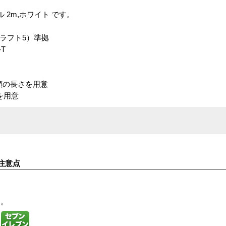
2m,ホワイト です。
6（ドラフト5）準拠
-T
の10種類の長さを用意
色を用意
注意点
す。