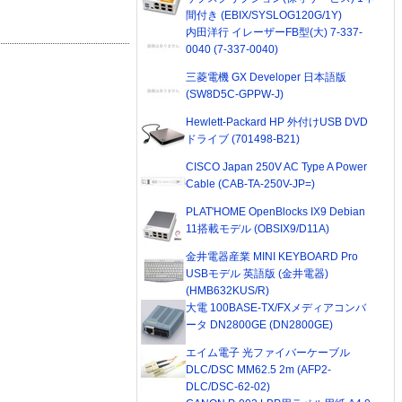
間付き (EBIX/SYSLOG120G/1Y)
内田洋行 イレーザーFB型(大) 7-337-
0040 (7-337-0040)
三菱電機 GX Developer 日本語版
(SW8D5C-GPPW-J)
Hewlett-Packard HP 外付けUSB DVD
ドライブ (701498-B21)
CISCO Japan 250V AC Type A Power
Cable (CAB-TA-250V-JP=)
PLAT'HOME OpenBlocks IX9 Debian
11搭載モデル (OBSIX9/D11A)
金井電器産業 MINI KEYBOARD Pro
USBモデル 英語版 (金井電器)
(HMB632KUS/R)
大電 100BASE-TX/FXメディアコンバ
ータ DN2800GE (DN2800GE)
エイム電子 光ファイバーケーブル
DLC/DSC MM62.5 2m (AFP2-
DLC/DSC-62-02)