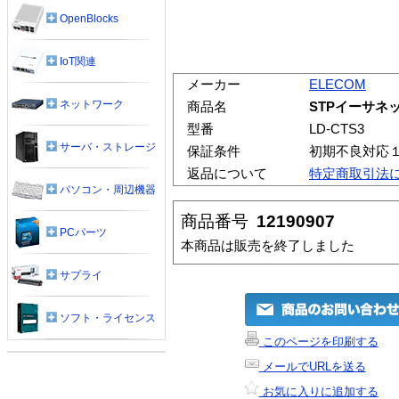
OpenBlocks
IoT関連
メーカー
ELECOM
ネットワーク
商品名
STPイーサネッ
型番
LD-CTS3
サーバ・ストレージ
保証条件
初期不良対応
返品について
特定商取引法
パソコン・周辺機器
商品番号
12190907
PCパーツ
本商品は販売を終了しました
サプライ
ソフト・ライセンス
このページを印刷する
メールでURLを送る
お気に入りに追加する