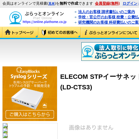
会員はオンラインで見積書(
)を
無料で作成
できます
会員登録(無料)
ログイン
見本
法人のお客様 請求書払いのご案内
学校・官公庁のお客様 校費・公費
研究機関のお客様 科研費払いのご案
ELECOM STPイーサネッ
(LD-CTS3)