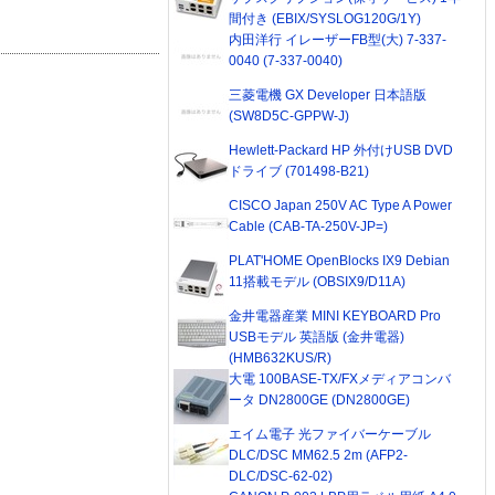
間付き (EBIX/SYSLOG120G/1Y)
内田洋行 イレーザーFB型(大) 7-337-
0040 (7-337-0040)
三菱電機 GX Developer 日本語版
(SW8D5C-GPPW-J)
Hewlett-Packard HP 外付けUSB DVD
ドライブ (701498-B21)
CISCO Japan 250V AC Type A Power
Cable (CAB-TA-250V-JP=)
PLAT'HOME OpenBlocks IX9 Debian
11搭載モデル (OBSIX9/D11A)
金井電器産業 MINI KEYBOARD Pro
USBモデル 英語版 (金井電器)
(HMB632KUS/R)
大電 100BASE-TX/FXメディアコンバ
ータ DN2800GE (DN2800GE)
エイム電子 光ファイバーケーブル
DLC/DSC MM62.5 2m (AFP2-
DLC/DSC-62-02)