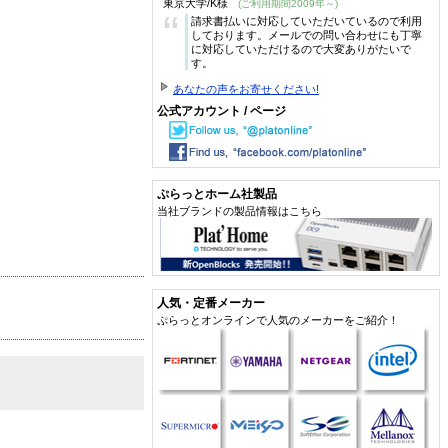
東京大学/K様
(ご利用期間2009年～)
“
請求書払いに対応していただいているので利用
しております。メールでの問い合わせにも丁寧
に対応していただけるので大変ありがたいで
す。
あなたの声をお寄せください!
公式アカウント / ページ
ぷらっとホーム社製品
当社ブランドの製品情報はこちら
人気・定番メーカー
ぷらっとオンラインで人気のメーカーをご紹介！