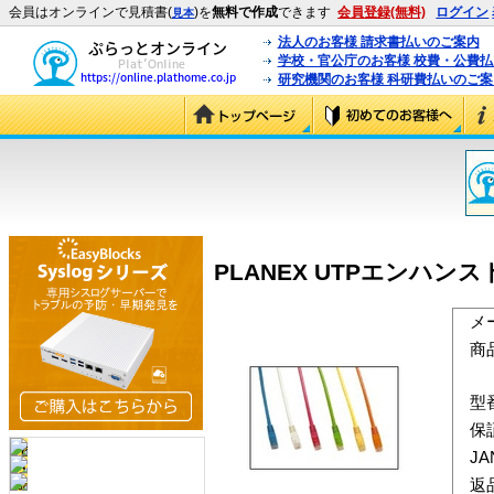
会員はオンラインで見積書(
)を
無料で作成
できます
会員登録(無料)
ログイン
見本
法人のお客様 請求書払いのご案内
学校・官公庁のお客様 校費・公費
研究機関のお客様 科研費払いのご案
PLANEX UTPエンハンスド
メ
商
型
保
J
返