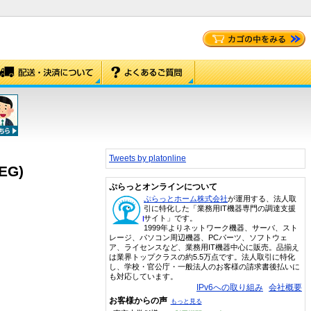
Tweets by platonline
EG)
ぷらっとオンラインについて
ぷらっとホーム株式会社
が運用する、法人取
引に特化した「業務用IT機器専門の調達支援
サイト」です。
1999年よりネットワーク機器、サーバ、スト
レージ、パソコン周辺機器、PCパーツ、ソフトウェ
ア、ライセンスなど、業務用IT機器中心に販売。品揃え
は業界トップクラスの約5.5万点です。法人取引に特化
し、学校・官公庁・一般法人のお客様の請求書後払いに
も対応しています。
IPv6への取り組み
会社概要
お客様からの声
もっと見る