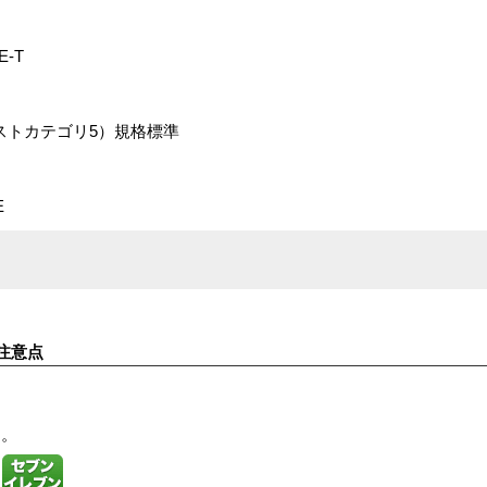
E-T
エンハンストカテゴリ5）規格標準
E
注意点
す。