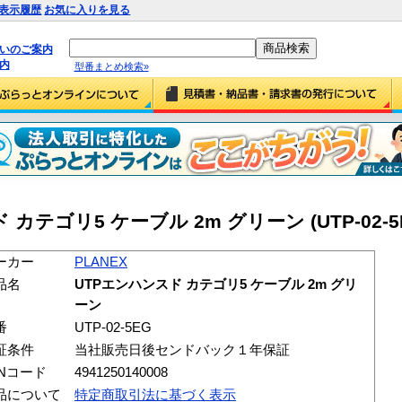
表示履歴
お気に入りを見る
払いのご案内
内
型番まとめ検索»
 カテゴリ5 ケーブル 2m グリーン (UTP-02-5
ーカー
PLANEX
品名
UTPエンハンスド カテゴリ5 ケーブル 2m グリ
ーン
番
UTP-02-5EG
証条件
当社販売日後センドバック１年保証
ANコード
4941250140008
品について
特定商取引法に基づく表示