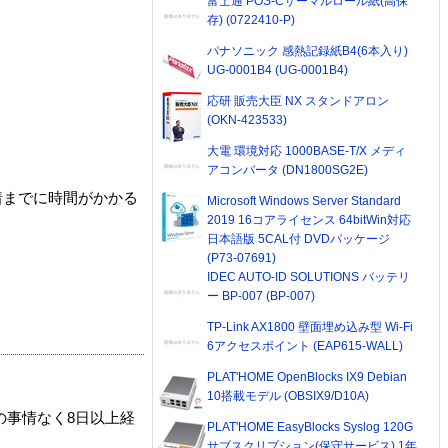
富士通 POS-Cサーマルロール紙(高保
存) (0722410-P)
パナソニック 感熱記録紙B4(6本入り)
UG-0001B4 (UG-0001B4)
応研 販売大臣 NX スタンドアロン
(OKN-423533)
大電 環境対応 1000BASE-T/X メディ
アコンバータ (DN1800SG2E)
着までに時間がかかる
Microsoft Windows Server Standard
2019 16コアライセンス 64bitWin対応
日本語版 5CAL付 DVDパッケージ
(P73-07691)
IDEC AUTO-ID SOLUTIONS バッテリ
ー BP-007 (BP-007)
TP-Link AX1800 壁面埋め込み型 Wi-Fi
6アクセスポイント (EAP615-WALL)
PLAT'HOME OpenBlocks IX9 Debian
10搭載モデル (OBSIX9/D10A)
の事情なく8日以上経
PLAT'HOME EasyBlocks Syslog 120G
サブスクリプション(保守サービス) 1年