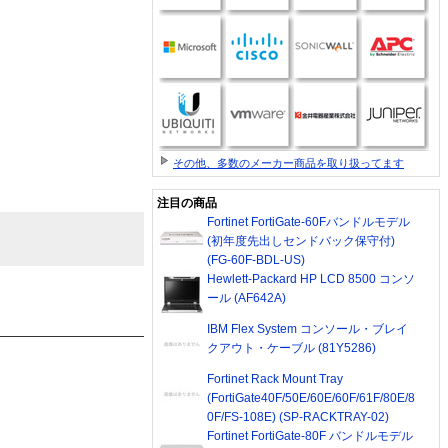
その他、多数のメーカー商品を取り扱ってます
注目の商品
Fortinet FortiGate-60Fバンドルモデル
(初年度先出しセンドバック保守付)
(FG-60F-BDL-US)
Hewlett-Packard HP LCD 8500 コンソ
ール (AF642A)
IBM Flex System コンソール・ブレイ
クアウト・ケーブル (81Y5286)
Fortinet Rack Mount Tray
(FortiGate40F/50E/60E/60F/61F/80E/8
0F/FS-108E) (SP-RACKTRAY-02)
Fortinet FortiGate-80F バンドルモデル