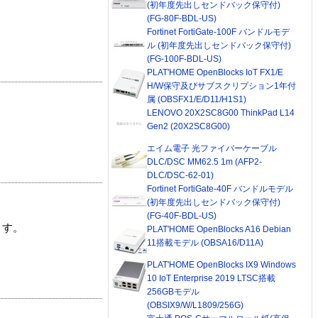
(初年度先出しセンドバック保守付)
(FG-80F-BDL-US)
Fortinet FortiGate-100F バンドルモデ
ル (初年度先出しセンドバック保守付)
(FG-100F-BDL-US)
PLAT'HOME OpenBlocks IoT FX1/E
H/W保守及びサブスクリプション1年付
属 (OBSFX1/E/D11/H1S1)
LENOVO 20X2SC8G00 ThinkPad L14
Gen2 (20X2SC8G00)
エイム電子 光ファイバーケーブル
DLC/DSC MM62.5 1m (AFP2-
DLC/DSC-62-01)
Fortinet FortiGate-40F バンドルモデル
(初年度先出しセンドバック保守付)
(FG-40F-BDL-US)
ます。
PLAT'HOME OpenBlocks A16 Debian
11搭載モデル (OBSA16/D11A)
PLAT'HOME OpenBlocks IX9 Windows
10 IoT Enterprise 2019 LTSC搭載
256GBモデル
(OBSIX9/W/L1809/256G)