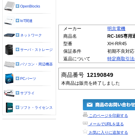
OpenBlocks
IoT関連
メーカー
明京電機
ネットワーク
商品名
RC-16S専用
型番
XH-RR45
サーバ・ストレージ
保証条件
初期不良対応
返品について
特定商取引法
パソコン・周辺機器
商品番号
12190849
PCパーツ
本商品は販売を終了しました
サプライ
ソフト・ライセンス
このページを印刷する
メールでURLを送る
お気に入りに追加する