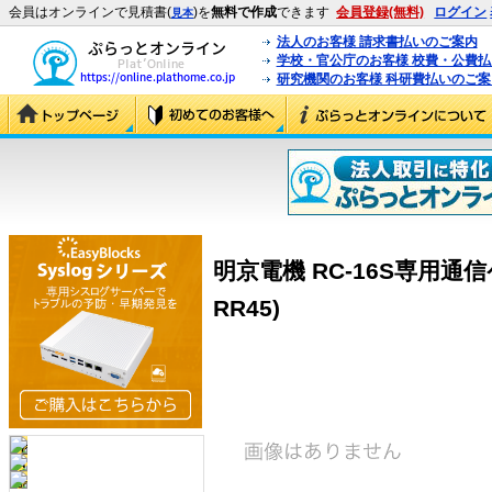
会員はオンラインで見積書(
)を
無料で作成
できます
会員登録(無料)
ログイン
見本
法人のお客様 請求書払いのご案内
学校・官公庁のお客様 校費・公費
研究機関のお客様 科研費払いのご案
明京電機 RC-16S専用通信ケ
RR45)