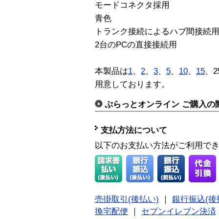
モードコネクタ採用
青色
トランク接続によるハブ間接続
2台のPCの直接接続用
本製品は
1
、
2
、
3
、
5
、
10
、
15
、2
用意しております。
ぷらっとオンライン ご購入の
支払方法について
以下のお支払い方法がご利用で
売掛取引(後払い)
｜
銀行振込(後
換宅配便
｜
セブンイレブン決済