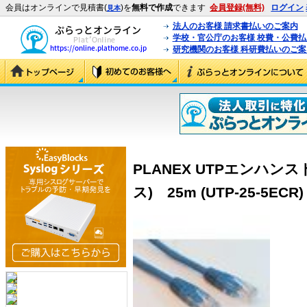
会員はオンラインで見積書(
)を
無料で作成
できます
会員登録(無料)
ログイン
見本
法人のお客様 請求書払いのご案内
学校・官公庁のお客様 校費・公費
研究機関のお客様 科研費払いのご案
PLANEX UTPエンハンス
ス) 25m (UTP-25-5ECR)