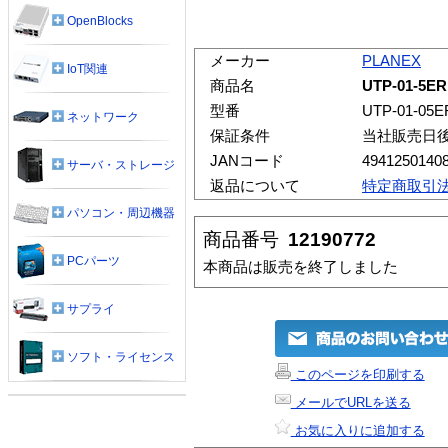
OpenBlocks
メーカー
PLANEX
IoT関連
商品名
UTP-01-5ER
型番
UTP-01-05E
ネットワーク
保証条件
当社販売日
JANコード
4941250140
サーバ・ストレージ
返品について
特定商取引
パソコン・周辺機器
商品番号
12190772
PCパーツ
本商品は販売を終了しました
サプライ
ソフト・ライセンス
このページを印刷する
メールでURLを送る
お気に入りに追加する