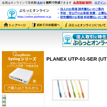
会員はオンラインで見積書(
)を
無料で作成
できます
会員登録(無料)
ログイン
見本
法人のお客様 請求書払いのご案内
学校・官公庁のお客様 校費・公費
研究機関のお客様 科研費払いのご案
PLANEX UTP-01-5ER (UT