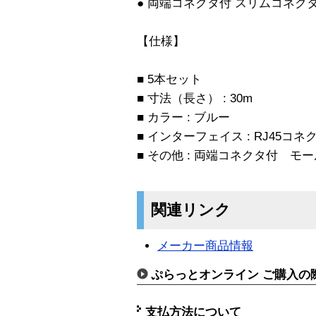
● 両端コネクタ付 スリムコネク
【仕様】
■ 5本セット
■ 寸法（長さ） : 30m
■ カラー : ブルー
■ インターフェイス : RJ45コネ
■ その他 : 両端コネクタ付 モ
関連リンク
メーカー商品情報
ぷらっとオンライン ご購入の
支払方法について