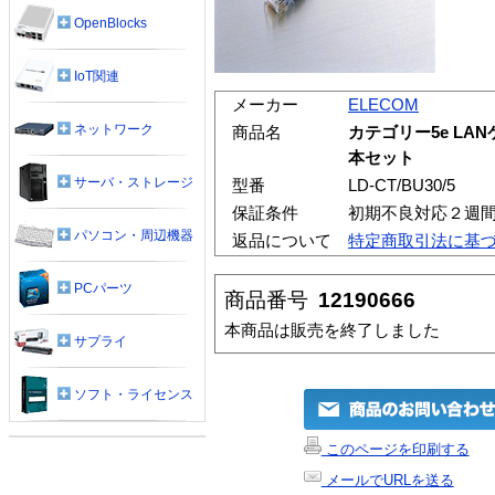
OpenBlocks
IoT関連
メーカー
ELECOM
ネットワーク
商品名
カテゴリー5e LAN
本セット
サーバ・ストレージ
型番
LD-CT/BU30/5
保証条件
初期不良対応２週
パソコン・周辺機器
返品について
特定商取引法に基
PCパーツ
商品番号
12190666
本商品は販売を終了しました
サプライ
ソフト・ライセンス
このページを印刷する
メールでURLを送る