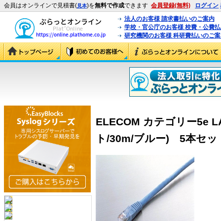
会員はオンラインで見積書(
)を
無料で作成
できます
会員登録(無料)
ログイン
見本
法人のお客様 請求書払いのご案内
学校・官公庁のお客様 校費・公費
研究機関のお客様 科研費払いのご案
ELECOM カテゴリー5e
ト/30m/ブルー) 5本セット (