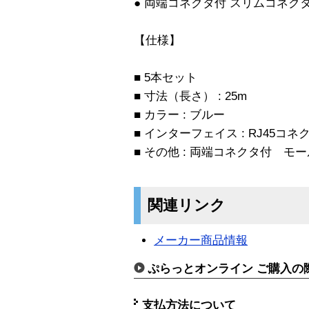
● 両端コネクタ付 スリムコネク
【仕様】
■ 5本セット
■ 寸法（長さ） : 25m
■ カラー : ブルー
■ インターフェイス : RJ45コネ
■ その他 : 両端コネクタ付 モ
関連リンク
メーカー商品情報
ぷらっとオンライン ご購入の
支払方法について