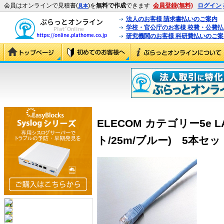
会員はオンラインで見積書(
)を
無料で作成
できます
会員登録(無料)
ログイン
見本
法人のお客様 請求書払いのご案内
学校・官公庁のお客様 校費・公費
研究機関のお客様 科研費払いのご案
ELECOM カテゴリー5e
ト/25m/ブルー) 5本セット (