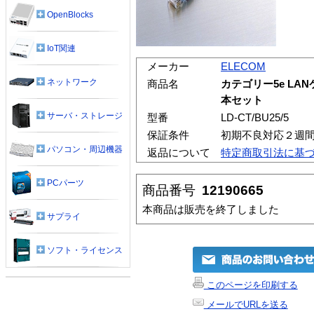
OpenBlocks
IoT関連
メーカー
ELECOM
ネットワーク
商品名
カテゴリー5e LAN
本セット
サーバ・ストレージ
型番
LD-CT/BU25/5
保証条件
初期不良対応２週
パソコン・周辺機器
返品について
特定商取引法に基
PCパーツ
商品番号
12190665
本商品は販売を終了しました
サプライ
ソフト・ライセンス
このページを印刷する
メールでURLを送る