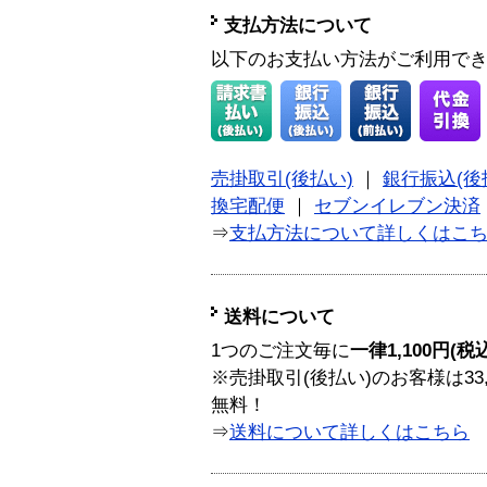
支払方法について
以下のお支払い方法がご利用で
売掛取引(後払い)
｜
銀行振込(後
換宅配便
｜
セブンイレブン決済
⇒
支払方法について詳しくはこ
送料について
1つのご注文毎に
一律1,100円(税
※売掛取引(後払い)のお客様は33
無料！
⇒
送料について詳しくはこちら