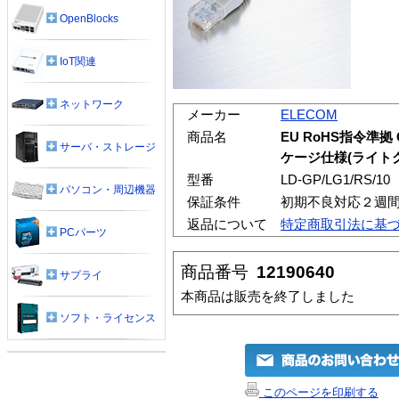
OpenBlocks
IoT関連
ネットワーク
メーカー
ELECOM
商品名
EU RoHS指令準拠
サーバ・ストレージ
ケージ仕様(ライトグ
型番
LD-GP/LG1/RS/10
パソコン・周辺機器
保証条件
初期不良対応２週
返品について
特定商取引法に基
PCパーツ
商品番号
12190640
サプライ
本商品は販売を終了しました
ソフト・ライセンス
このページを印刷する