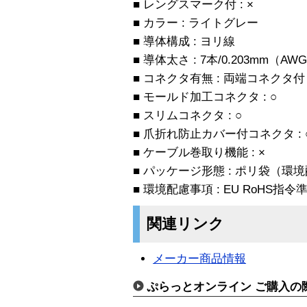
■ レングスマーク付 : ×
■ カラー : ライトグレー
■ 導体構成 : ヨリ線
■ 導体太さ : 7本/0.203mm（AW
■ コネクタ有無 : 両端コネクタ付
■ モールド加工コネクタ : ○
■ スリムコネクタ : ○
■ 爪折れ防止カバー付コネクタ : 
■ ケーブル巻取り機能 : ×
■ パッケージ形態 : ポリ袋（環
■ 環境配慮事項 : EU RoHS
関連リンク
メーカー商品情報
ぷらっとオンライン ご購入の