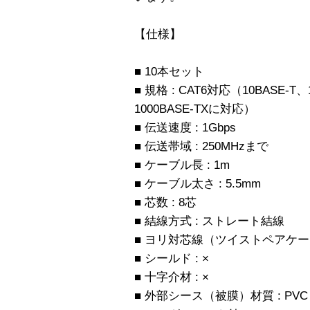
【仕様】
■ 10本セット
■ 規格 : CAT6対応（10BASE-T、
1000BASE-TXに対応）
■ 伝送速度 : 1Gbps
■ 伝送帯域 : 250MHzまで
■ ケーブル長 : 1m
■ ケーブル太さ : 5.5mm
■ 芯数 : 8芯
■ 結線方式 : ストレート結線
■ ヨリ対芯線（ツイストペアケーブ
■ シールド : ×
■ 十字介材 : ×
■ 外部シース（被膜）材質 : PVC