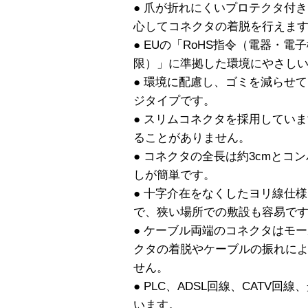
● 爪が折れにくいプロテクタ付
心してコネクタの着脱を行えま
● EUの「RoHS指令（電器・
限）」に準拠した環境にやさし
● 環境に配慮し、ゴミを減らせ
ジタイプです。
● スリムコネクタを採用してい
ることがありません。
● コネクタの全長は約3cmとコ
しが簡単です。
● 十字介在をなくしたヨリ線仕
で、狭い場所での敷設も容易で
● ケーブル両端のコネクタはモ
クタの着脱やケーブルの振れに
せん。
● PLC、ADSL回線、CATV回
います。