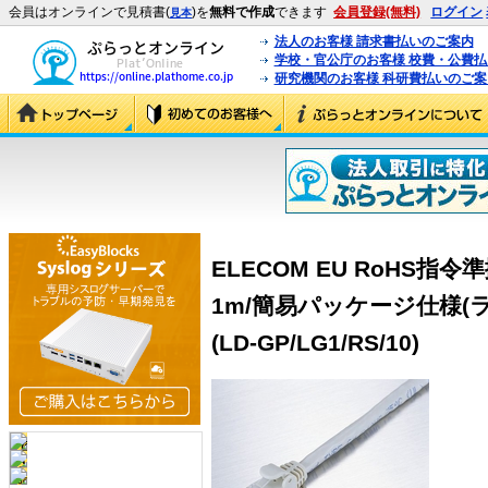
会員はオンラインで見積書(
)を
無料で作成
できます
会員登録(無料)
ログイン
見本
法人のお客様 請求書払いのご案内
学校・官公庁のお客様 校費・公費
研究機関のお客様 科研費払いのご案
ELECOM EU RoHS指令
1m/簡易パッケージ仕様(
(LD-GP/LG1/RS/10)