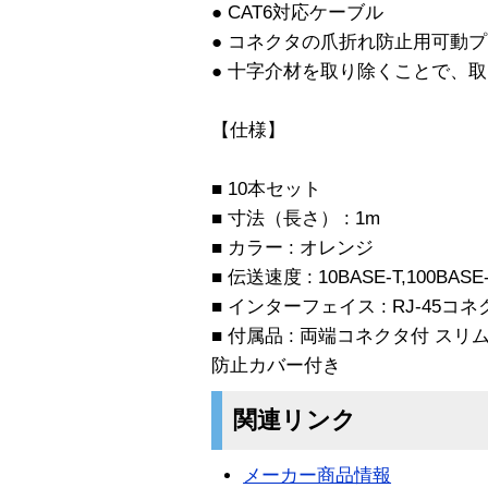
● CAT6対応ケーブル
● コネクタの爪折れ防止用可動
● 十字介材を取り除くことで、
【仕様】
■ 10本セット
■ 寸法（長さ） : 1m
■ カラー : オレンジ
■ 伝送速度 : 10BASE-T,100BASE
■ インターフェイス : RJ-45コ
■ 付属品 : 両端コネクタ付 ス
防止カバー付き
関連リンク
メーカー商品情報