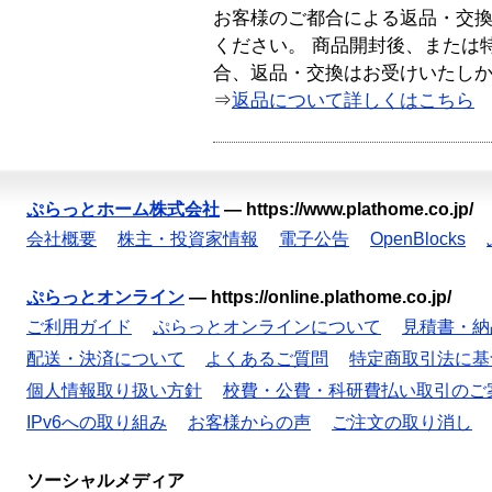
お客様のご都合による返品・交
ください。 商品開封後、または
合、返品・交換はお受けいたし
⇒
返品について詳しくはこちら
ぷらっとホーム株式会社
—
https://www.plathome.co.jp/
会社概要
株主・投資家情報
電子公告
OpenBlocks
ぷらっとオンライン
—
https://online.plathome.co.jp/
ご利用ガイド
ぷらっとオンラインについて
見積書・納
配送・決済について
よくあるご質問
特定商取引法に基
個人情報取り扱い方針
校費・公費・科研費払い取引のご
IPv6への取り組み
お客様からの声
ご注文の取り消し
ソーシャルメディア