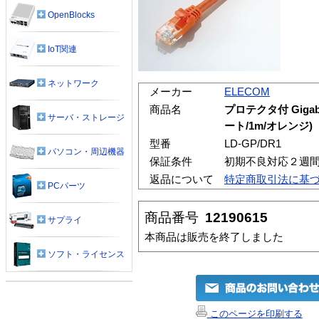
OpenBlocks
IoT関連
ネットワーク
メーカー
ELECOM
商品名
プロテクタ付 Giga
サーバ・ストレージ
ート/1m/オレンジ)
型番
LD-GP/DR1
パソコン・周辺機器
保証条件
初期不良対応２週
返品について
特定商取引法に基
PCパーツ
商品番号
12190615
サプライ
本商品は販売を終了しました
ソフト・ライセンス
このページを印刷する