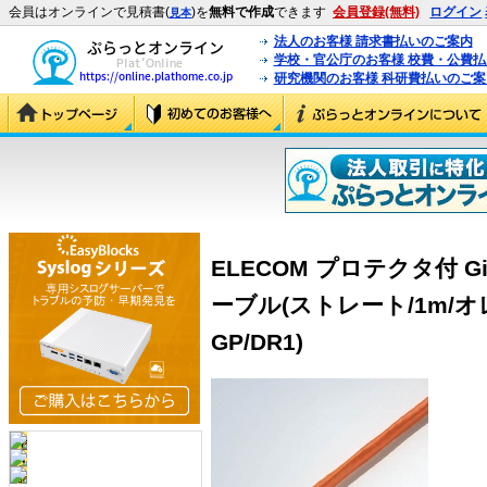
会員はオンラインで見積書(
)を
無料で作成
できます
会員登録(無料)
ログイン
見本
法人のお客様 請求書払いのご案内
学校・官公庁のお客様 校費・公費
研究機関のお客様 科研費払いのご案
ELECOM プロテクタ付 Gi
ーブル(ストレート/1m/オレ
GP/DR1)