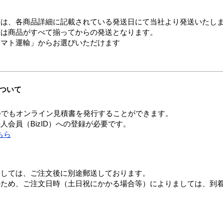
ては、各商品詳細に記載されている発送日にて当社より発送いたし
送は商品がすべて揃ってからの発送となります。
ヤマト運輸」からお選びいただけます
ついて
つでもオンライン見積書を発行することができます。
会員（BizID）への登録が必要です。
ちら
ましては、ご注文後に別途郵送しております。
のため、ご注文日時（土日祝にかかる場合等）によりましては、到