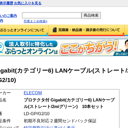
表示履歴
お気に入りを見る
払いのご案内
内
型番まとめ検索»
igabit(カテゴリー6) LANケーブル(ストレート
2/10)
ーカー
ELECOM
品名
プロテクタ付 Gigabit(カテゴリー6) LANケーブ
ル(ストレート/2m/グリーン) 10本セット
番
LD-GP/G2/10
証条件
初期不良対応２週間センドバック保証
品について
特定商取引法に基づく表示