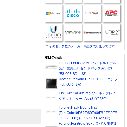
その他、多数のメーカー商品を取り扱ってます
注目の商品
Fortinet FortiGate-60Fバンドルモデル
(初年度先出しセンドバック保守付)
(FG-60F-BDL-US)
Hewlett-Packard HP LCD 8500 コンソ
ール (AF642A)
IBM Flex System コンソール・ブレイ
クアウト・ケーブル (81Y5286)
Fortinet Rack Mount Tray
(FortiGate40F/50E/60E/60F/61F/80E/8
0F/FS-108E) (SP-RACKTRAY-02)
Fortinet FortiGate-80F バンドルモデル