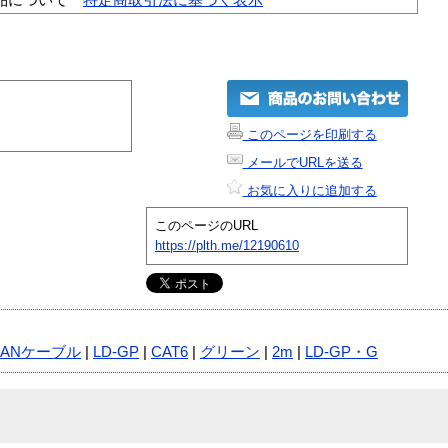
このページを印刷する
メールでURLを送る
お気に入りに追加する
このページのURL
https://plth.me/12190610
LANケーブル
|
LD-GP
|
CAT6
|
グリーン
|
2m
|
LD-GP・G