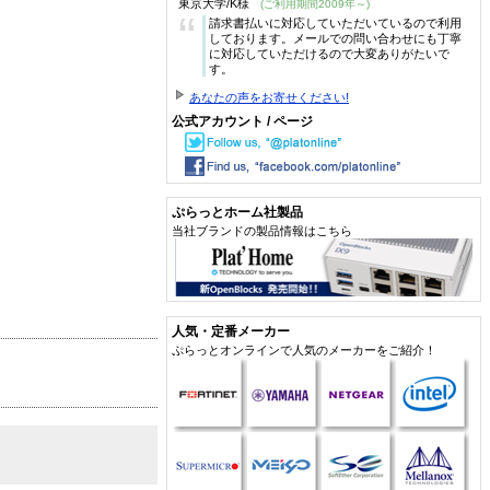
東京大学/K様
(ご利用期間2009年～)
“
請求書払いに対応していただいているので利用
しております。メールでの問い合わせにも丁寧
に対応していただけるので大変ありがたいで
す。
あなたの声をお寄せください!
公式アカウント / ページ
ぷらっとホーム社製品
当社ブランドの製品情報はこちら
人気・定番メーカー
ぷらっとオンラインで人気のメーカーをご紹介！