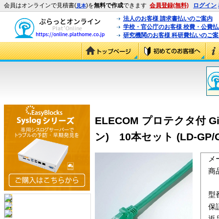
会員はオンラインで見積書(
)を
無料で作成
できます
会員登録(無料)
ログイン
見本
法人のお客様 請求書払いのご案内
学校・官公庁のお客様 校費・公費
研究機関のお客様 科研費払いのご案
ELECOM プロテクタ付 G
ン) 10本セット (LD-GP/G
メ
商
型
保
返