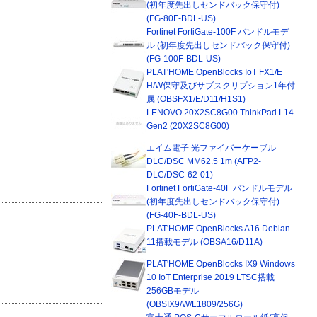
(初年度先出しセンドバック保守付)
(FG-80F-BDL-US)
Fortinet FortiGate-100F バンドルモデ
ル (初年度先出しセンドバック保守付)
(FG-100F-BDL-US)
PLAT'HOME OpenBlocks IoT FX1/E
H/W保守及びサブスクリプション1年付
属 (OBSFX1/E/D11/H1S1)
LENOVO 20X2SC8G00 ThinkPad L14
Gen2 (20X2SC8G00)
エイム電子 光ファイバーケーブル
DLC/DSC MM62.5 1m (AFP2-
DLC/DSC-62-01)
Fortinet FortiGate-40F バンドルモデル
(初年度先出しセンドバック保守付)
(FG-40F-BDL-US)
PLAT'HOME OpenBlocks A16 Debian
11搭載モデル (OBSA16/D11A)
PLAT'HOME OpenBlocks IX9 Windows
10 IoT Enterprise 2019 LTSC搭載
256GBモデル
(OBSIX9/W/L1809/256G)