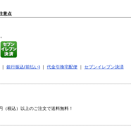
注意点
す。
｜
銀行振込(前払い)
｜
代金引換宅配便
｜
セブンイレブン決済
00円（税込）以上のご注文で送料無料！