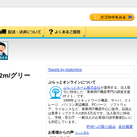
Tweets by platonline
/2m/グリー
ぷらっとオンラインについて
ぷらっとホーム株式会社
が運用する、法人取
引に特化した「業務用IT機器専門の調達支援
サイト」です。
1999年よりネットワーク機器、サーバ、スト
レージ、パソコン周辺機器、PCパーツ、ソフトウェ
ア、ライセンスなど、業務用IT機器中心に販売。品揃え
は業界トップクラスの約5.5万点です。法人取引に特化
し、学校・官公庁・一般法人のお客様の請求書後払いに
も対応しています。
IPv6への取り組み
会社概要
お客様からの声
もっと見る