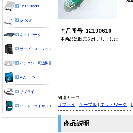
OpenBlocks
IoT関連
商品番号
12190610
ネットワーク
本商品は販売を終了しました
サーバ・ストレージ
パソコン・周辺機器
PCパーツ
サプライ
関連カテゴリ
サプライ
|
ケーブル
|
ネットワーク
|
ソフト・ライセンス
商品説明