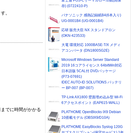
富士通 POS-Cサーマルロール紙(高保
存) (0722410-P)
ます。
パナソニック 感熱記録紙B4(6本入り)
UG-0001B4 (UG-0001B4)
応研 販売大臣 NX スタンドアロン
(OKN-423533)
大電 環境対応 1000BASE-T/X メディ
アコンバータ (DN1800SG2E)
Microsoft Windows Server Standard
2019 16コアライセンス 64bitWin対応
日本語版 5CAL付 DVDパッケージ
(P73-07691)
IDEC AUTO-ID SOLUTIONS バッテリ
ー BP-007 (BP-007)
TP-Link AX1800 壁面埋め込み型 Wi-Fi
6アクセスポイント (EAP615-WALL)
着までに時間がかかる
PLAT'HOME OpenBlocks IX9 Debian
10搭載モデル (OBSIX9/D10A)
PLAT'HOME EasyBlocks Syslog 120G
サブスクリプション(保守サービス) 1年