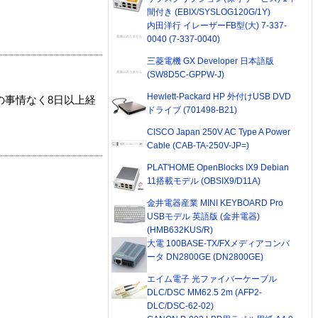
間付き (EBIX/SYSLOG120G/1Y)
内田洋行 イレーザーFB型(大) 7-337-
0040 (7-337-0040)
三菱電機 GX Developer 日本語版
(SW8D5C-GPPW-J)
Hewlett-Packard HP 外付けUSB DVD
の事情なく8日以上経
ドライブ (701498-B21)
CISCO Japan 250V AC Type A Power
Cable (CAB-TA-250V-JP=)
PLAT'HOME OpenBlocks IX9 Debian
11搭載モデル (OBSIX9/D11A)
金井電器産業 MINI KEYBOARD Pro
USBモデル 英語版 (金井電器)
(HMB632KUS/R)
大電 100BASE-TX/FXメディアコンバ
ータ DN2800GE (DN2800GE)
エイム電子 光ファイバーケーブル
DLC/DSC MM62.5 2m (AFP2-
DLC/DSC-62-02)