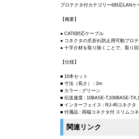
プロテクタ付カテゴリー6対応LANケ
【概要】
● CAT6対応ケーブル
● コネクタの爪折れ防止用可動プロ
● 十字介材を取り除くことで、取り
【仕様】
■ 10本セット
■ 寸法（長さ） : 2m
■ カラー : グリーン
■ 伝送速度 : 10BASE-T,100BASE-TX,
■ インターフェイス : RJ-45コネク
■ 付属品 : 両端コネクタ付 スリム
関連リンク