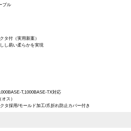
ーブル
テクタ付（実用新案）
回しし易い柔らかを実現
1000BASE-T,1000BASE-TX対応
タ（オス）
コネクタ採用/モールド加工/爪折れ防止カバー付き