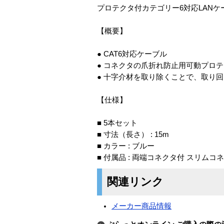
プロテクタ付カテゴリー6対応LANケ
【概要】
● CAT6対応ケーブル
● コネクタの爪折れ防止用可動プロ
● 十字介材を取り除くことで、取り
【仕様】
■ 5本セット
■ 寸法（長さ） : 15m
■ カラー : ブルー
■ 付属品 : 両端コネクタ付 スリム
関連リンク
メーカー商品情報