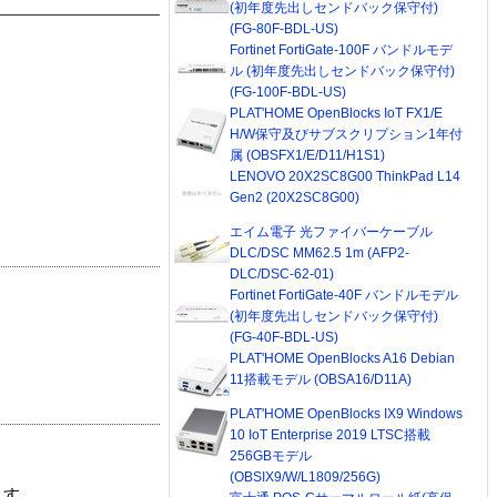
(初年度先出しセンドバック保守付)
(FG-80F-BDL-US)
Fortinet FortiGate-100F バンドルモデ
ル (初年度先出しセンドバック保守付)
(FG-100F-BDL-US)
PLAT'HOME OpenBlocks IoT FX1/E
H/W保守及びサブスクリプション1年付
属 (OBSFX1/E/D11/H1S1)
LENOVO 20X2SC8G00 ThinkPad L14
Gen2 (20X2SC8G00)
エイム電子 光ファイバーケーブル
DLC/DSC MM62.5 1m (AFP2-
DLC/DSC-62-01)
Fortinet FortiGate-40F バンドルモデル
(初年度先出しセンドバック保守付)
(FG-40F-BDL-US)
PLAT'HOME OpenBlocks A16 Debian
11搭載モデル (OBSA16/D11A)
PLAT'HOME OpenBlocks IX9 Windows
10 IoT Enterprise 2019 LTSC搭載
256GBモデル
(OBSIX9/W/L1809/256G)
ます。