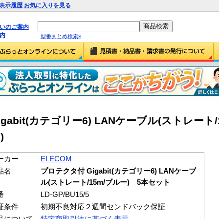
表示履歴
お気に入りを見る
払いのご案内
内
型番まとめ検索»
igabit(カテゴリー6) LANケーブル(ストレート
)
ーカー
ELECOM
品名
プロテクタ付 Gigabit(カテゴリー6) LANケーブ
ル(ストレート/15m/ブルー) 5本セット
番
LD-GP/BU15/5
証条件
初期不良対応２週間センドバック保証
品について
特定商取引法に基づく表示