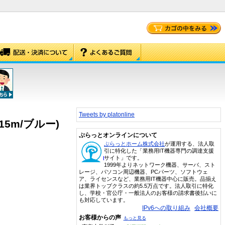
Tweets by platonline
/15m/ブルー)
ぷらっとオンラインについて
ぷらっとホーム株式会社
が運用する、法人取
引に特化した「業務用IT機器専門の調達支援
サイト」です。
1999年よりネットワーク機器、サーバ、スト
レージ、パソコン周辺機器、PCパーツ、ソフトウェ
ア、ライセンスなど、業務用IT機器中心に販売。品揃え
は業界トップクラスの約5.5万点です。法人取引に特化
し、学校・官公庁・一般法人のお客様の請求書後払いに
も対応しています。
IPv6への取り組み
会社概要
お客様からの声
もっと見る