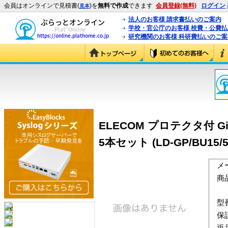
会員はオンラインで見積書(
)を
無料で作成
できます
会員登録(無料)
ログイン
見本
法人のお客様 請求書払いのご案内
学校・官公庁のお客様 校費・公費
研究機関のお客様 科研費払いのご案
ELECOM プロテクタ付 G
5本セット (LD-GP/BU15/5
メ
商
型
保
返