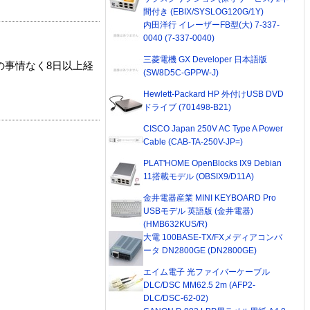
間付き (EBIX/SYSLOG120G/1Y)
内田洋行 イレーザーFB型(大) 7-337-
0040 (7-337-0040)
三菱電機 GX Developer 日本語版
の事情なく8日以上経
(SW8D5C-GPPW-J)
Hewlett-Packard HP 外付けUSB DVD
ドライブ (701498-B21)
CISCO Japan 250V AC Type A Power
Cable (CAB-TA-250V-JP=)
PLAT'HOME OpenBlocks IX9 Debian
11搭載モデル (OBSIX9/D11A)
金井電器産業 MINI KEYBOARD Pro
USBモデル 英語版 (金井電器)
(HMB632KUS/R)
大電 100BASE-TX/FXメディアコンバ
ータ DN2800GE (DN2800GE)
エイム電子 光ファイバーケーブル
DLC/DSC MM62.5 2m (AFP2-
DLC/DSC-62-02)