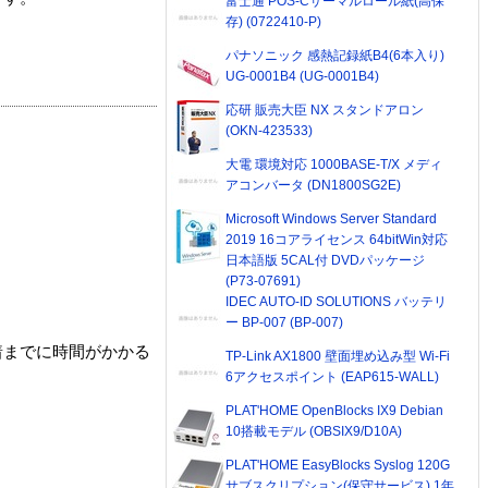
富士通 POS-Cサーマルロール紙(高保
存) (0722410-P)
パナソニック 感熱記録紙B4(6本入り)
UG-0001B4 (UG-0001B4)
応研 販売大臣 NX スタンドアロン
(OKN-423533)
大電 環境対応 1000BASE-T/X メディ
アコンバータ (DN1800SG2E)
Microsoft Windows Server Standard
2019 16コアライセンス 64bitWin対応
日本語版 5CAL付 DVDパッケージ
(P73-07691)
IDEC AUTO-ID SOLUTIONS バッテリ
ー BP-007 (BP-007)
着までに時間がかかる
TP-Link AX1800 壁面埋め込み型 Wi-Fi
6アクセスポイント (EAP615-WALL)
PLAT'HOME OpenBlocks IX9 Debian
10搭載モデル (OBSIX9/D10A)
PLAT'HOME EasyBlocks Syslog 120G
サブスクリプション(保守サービス) 1年