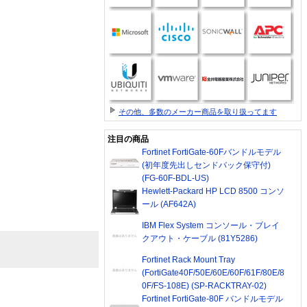
その他、多数のメーカー商品を取り扱ってます
注目の商品
Fortinet FortiGate-60Fバンドルモデル
(初年度先出しセンドバック保守付)
(FG-60F-BDL-US)
Hewlett-Packard HP LCD 8500 コンソ
ール (AF642A)
IBM Flex System コンソール・ブレイ
クアウト・ケーブル (81Y5286)
Fortinet Rack Mount Tray
(FortiGate40F/50E/60E/60F/61F/80E/8
0F/FS-108E) (SP-RACKTRAY-02)
Fortinet FortiGate-80F バンドルモデル