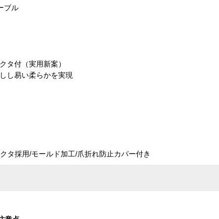
ーブル
テクタ付（実用新案）
回しし易い柔らかを実現
コネクタ採用/モールド加工/爪折れ防止カバー付き