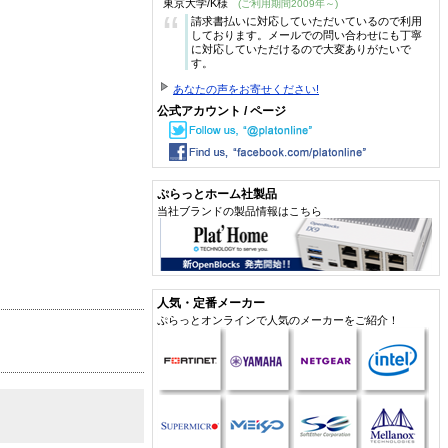
東京大学/K様
(ご利用期間2009年～)
“
請求書払いに対応していただいているので利用
しております。メールでの問い合わせにも丁寧
に対応していただけるので大変ありがたいで
す。
あなたの声をお寄せください!
公式アカウント / ページ
ぷらっとホーム社製品
当社ブランドの製品情報はこちら
人気・定番メーカー
ぷらっとオンラインで人気のメーカーをご紹介！