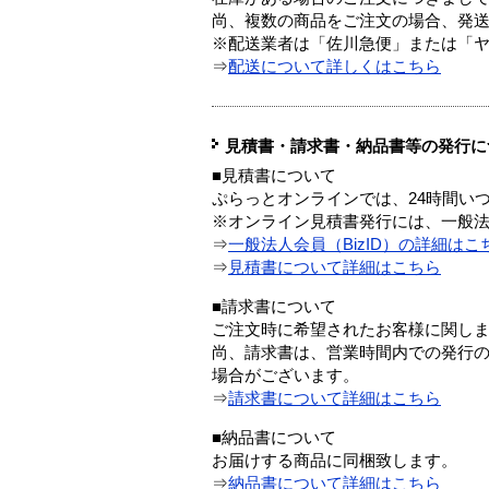
尚、複数の商品をご注文の場合、発
※配送業者は「佐川急便」または「
⇒
配送について詳しくはこちら
見積書・請求書・納品書等の発行に
■見積書について
ぷらっとオンラインでは、24時間い
※オンライン見積書発行には、一般法人
⇒
一般法人会員（BizID）の詳細はこ
⇒
見積書について詳細はこちら
■請求書について
ご注文時に希望されたお客様に関し
尚、請求書は、営業時間内での発行
場合がございます。
⇒
請求書について詳細はこちら
■納品書について
お届けする商品に同梱致します。
⇒
納品書について詳細はこちら