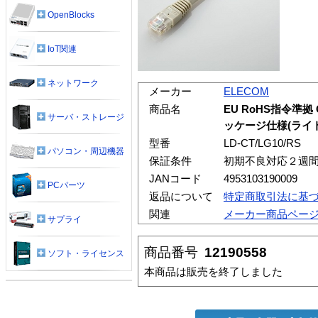
OpenBlocks
IoT関連
ネットワーク
メーカー
ELECOM
商品名
EU RoHS指令準拠 
サーバ・ストレージ
ッケージ仕様(ライ
型番
LD-CT/LG10/RS
パソコン・周辺機器
保証条件
初期不良対応２週
JANコード
4953103190009
PCパーツ
返品について
特定商取引法に基
関連
メーカー商品ペー
サプライ
商品番号
12190558
ソフト・ライセンス
本商品は販売を終了しました