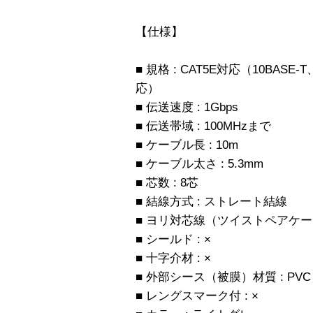
【仕様】
■ 規格 : CAT5E対応（10BASE-T
応）
■ 伝送速度 : 1Gbps
■ 伝送帯域 : 100MHzまで
■ ケーブル長 : 10m
■ ケーブル太さ : 5.3mm
■ 芯数 : 8芯
■ 結線方式 : ストレート結線
■ ヨリ対芯線（ツイストペアケーブ
■ シールド : ×
■ 十字介材 : ×
■ 外部シース（被膜）材質 : PVC
■ レングスマーク付 : ×