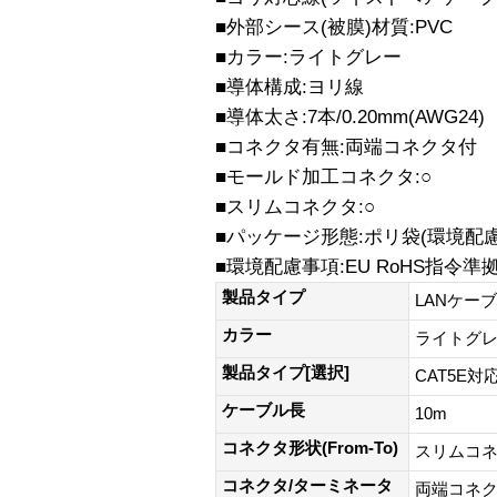
■外部シース(被膜)材質:PVC
■カラー:ライトグレー
■導体構成:ヨリ線
■導体太さ:7本/0.20mm(AWG24)
■コネクタ有無:両端コネクタ付
■モールド加工コネクタ:○
■スリムコネクタ:○
■パッケージ形態:ポリ袋(環境配
■環境配慮事項:EU RoHS指令
製品タイプ
LANケー
カラー
ライトグ
製品タイプ[選択]
CAT5E対
ケーブル長
10m
コネクタ形状(From-To)
スリムコ
コネクタ/ターミネータ
両端コネク