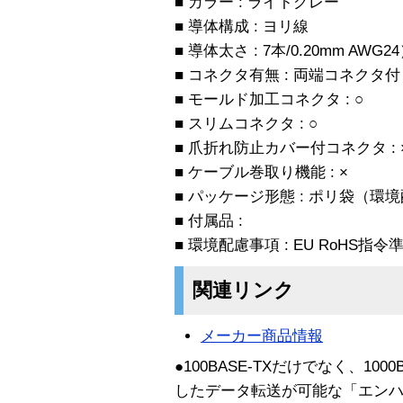
■ カラー : ライトグレー
■ 導体構成 : ヨリ線
■ 導体太さ : 7本/0.20mm AWG2
■ コネクタ有無 : 両端コネクタ付
■ モールド加工コネクタ : ○
■ スリムコネクタ : ○
■ 爪折れ防止カバー付コネクタ : 
■ ケーブル巻取り機能 : ×
■ パッケージ形態 : ポリ袋（環
■ 付属品 :
■ 環境配慮事項 : EU RoHS
関連リンク
メーカー商品情報
●100BASE-TXだけでなく、10
したデータ転送が可能な「エンハ