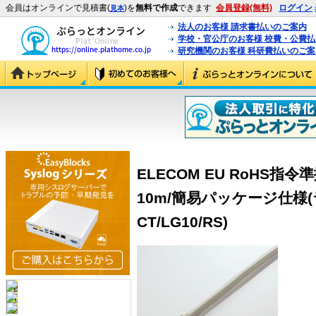
会員はオンラインで見積書(
)を
無料で作成
できます
会員登録(無料)
ログイン
見本
法人のお客様 請求書払いのご案内
学校・官公庁のお客様 校費・公費
研究機関のお客様 科研費払いのご案
ELECOM EU RoHS指令
10m/簡易パッケージ仕様(ラ
CT/LG10/RS)