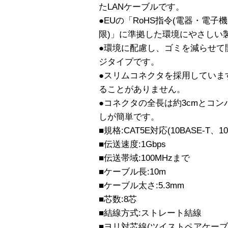
たLANケーブルです。
●EUの「RoHS指令(電器・電
限)」に準拠した環境にやさしい
●環境に配慮し、ゴミを減らせて
ジタイプです。
●スリムコネクタを採用していま
ることがありません。
●コネクタの全長は約3cmとコ
しが簡単です。
■規格:CAT5E対応(10BASE-T、10
■伝送速度:1Gbps
■伝送帯域:100MHzまで
■ケーブル長:10m
■ケーブル太さ:5.3mm
■芯数:8芯
■結線方式:ストレート結線
■ヨリ対芯線(ツイストペアケーブル