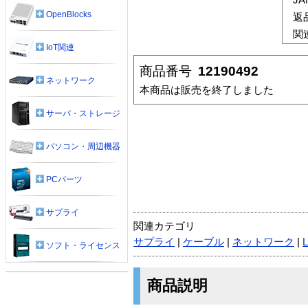
OpenBlocks
返
関
IoT関連
商品番号
12190492
ネットワーク
本商品は販売を終了しました
サーバ・ストレージ
パソコン・周辺機器
PCパーツ
サプライ
関連カテゴリ
サプライ
|
ケーブル
|
ネットワーク
|
ソフト・ライセンス
商品説明