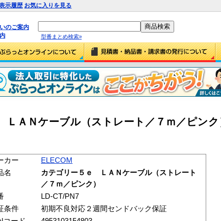
表示履歴
お気に入りを見る
払いのご案内
内
型番まとめ検索»
ｅ ＬＡＮケーブル（ストレート／７ｍ／ピンク） 
ーカー
ELECOM
品名
カテゴリー５ｅ ＬＡＮケーブル（ストレート
／７ｍ／ピンク）
番
LD-CT/PN7
証条件
初期不良対応２週間センドバック保証
ANコード
4953103154803