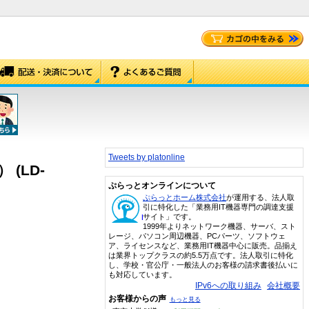
Tweets by platonline
(LD-
ぷらっとオンラインについて
ぷらっとホーム株式会社
が運用する、法人取
引に特化した「業務用IT機器専門の調達支援
サイト」です。
1999年よりネットワーク機器、サーバ、スト
レージ、パソコン周辺機器、PCパーツ、ソフトウェ
ア、ライセンスなど、業務用IT機器中心に販売。品揃え
は業界トップクラスの約5.5万点です。法人取引に特化
し、学校・官公庁・一般法人のお客様の請求書後払いに
も対応しています。
IPv6への取り組み
会社概要
お客様からの声
もっと見る