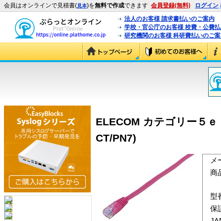
会員はオンラインで見積書(
)を
無料で作成
できます
会員登録(無料)
ログイン
見本
法人のお客様 請求書払いのご案内
学校・官公庁のお客様 校費・公費
研究機関のお客様 科研費払いのご案
ELECOM カテゴリー５
CT/PN7)
メ
商
型
保
J