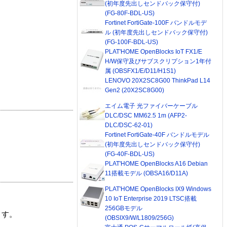
(初年度先出しセンドバック保守付)
(FG-80F-BDL-US)
Fortinet FortiGate-100F バンドルモデ
ル (初年度先出しセンドバック保守付)
(FG-100F-BDL-US)
PLAT'HOME OpenBlocks IoT FX1/E
H/W保守及びサブスクリプション1年付
属 (OBSFX1/E/D11/H1S1)
LENOVO 20X2SC8G00 ThinkPad L14
Gen2 (20X2SC8G00)
エイム電子 光ファイバーケーブル
DLC/DSC MM62.5 1m (AFP2-
DLC/DSC-62-01)
Fortinet FortiGate-40F バンドルモデル
(初年度先出しセンドバック保守付)
(FG-40F-BDL-US)
PLAT'HOME OpenBlocks A16 Debian
11搭載モデル (OBSA16/D11A)
PLAT'HOME OpenBlocks IX9 Windows
10 IoT Enterprise 2019 LTSC搭載
256GBモデル
ます。
(OBSIX9/W/L1809/256G)