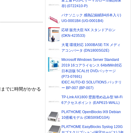
富士通 POS-Cサーマルロール紙(高保
存) (0722410-P)
パナソニック 感熱記録紙B4(6本入り)
UG-0001B4 (UG-0001B4)
応研 販売大臣 NX スタンドアロン
(OKN-423533)
大電 環境対応 1000BASE-T/X メディ
アコンバータ (DN1800SG2E)
Microsoft Windows Server Standard
2019 16コアライセンス 64bitWin対応
日本語版 5CAL付 DVDパッケージ
(P73-07691)
IDEC AUTO-ID SOLUTIONS バッテリ
ー BP-007 (BP-007)
着までに時間がかかる
TP-Link AX1800 壁面埋め込み型 Wi-Fi
6アクセスポイント (EAP615-WALL)
PLAT'HOME OpenBlocks IX9 Debian
10搭載モデル (OBSIX9/D10A)
PLAT'HOME EasyBlocks Syslog 120G
サブスクリプション(保守サービス) 1年