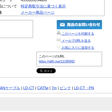
品について
特定商取引法に基づく表示
連
メーカー商品ページ
このページを印刷する
メールでURLを送る
お気に入りに追加する
このページのURL
https://plth.me/12190492
LANケーブル
|
LD-CT
|
CAT5e
|
7m
|
ピンク
|
LD-CT・PN