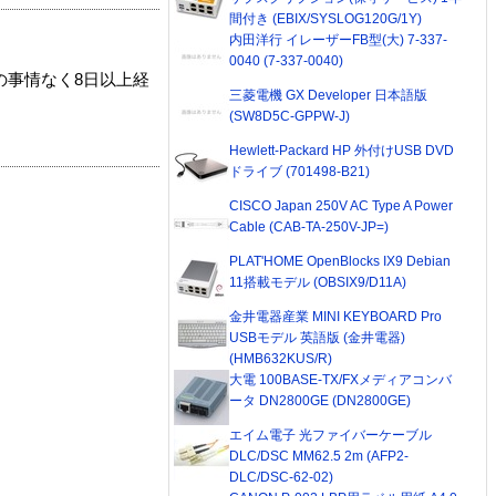
間付き (EBIX/SYSLOG120G/1Y)
内田洋行 イレーザーFB型(大) 7-337-
0040 (7-337-0040)
の事情なく8日以上経
三菱電機 GX Developer 日本語版
(SW8D5C-GPPW-J)
Hewlett-Packard HP 外付けUSB DVD
ドライブ (701498-B21)
CISCO Japan 250V AC Type A Power
Cable (CAB-TA-250V-JP=)
PLAT'HOME OpenBlocks IX9 Debian
11搭載モデル (OBSIX9/D11A)
金井電器産業 MINI KEYBOARD Pro
USBモデル 英語版 (金井電器)
(HMB632KUS/R)
大電 100BASE-TX/FXメディアコンバ
ータ DN2800GE (DN2800GE)
エイム電子 光ファイバーケーブル
DLC/DSC MM62.5 2m (AFP2-
DLC/DSC-62-02)