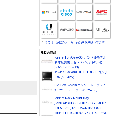
その他、多数のメーカー商品を取り扱ってます
注目の商品
Fortinet FortiGate-60Fバンドルモデル
(初年度先出しセンドバック保守付)
(FG-60F-BDL-US)
Hewlett-Packard HP LCD 8500 コンソ
ール (AF642A)
IBM Flex System コンソール・ブレイ
クアウト・ケーブル (81Y5286)
Fortinet Rack Mount Tray
(FortiGate40F/50E/60E/60F/61F/80E/8
0F/FS-108E) (SP-RACKTRAY-02)
Fortinet FortiGate-80F バンドルモデル