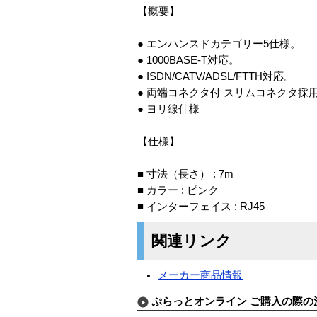
【概要】
● エンハンスドカテゴリー5仕様。
● 1000BASE-T対応。
● ISDN/CATV/ADSL/FTTH対応。
● 両端コネクタ付 スリムコネクタ採
● ヨリ線仕様
【仕様】
■ 寸法（長さ） : 7m
■ カラー : ピンク
■ インターフェイス : RJ45
関連リンク
メーカー商品情報
ぷらっとオンライン ご購入の際の