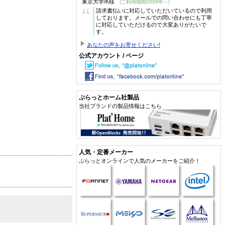
東京大学/K様
(ご利用期間2009年～)
“
請求書払いに対応していただいているので利用
しております。メールでの問い合わせにも丁寧
に対応していただけるので大変ありがたいで
す。
あなたの声をお寄せください!
公式アカウント / ページ
ぷらっとホーム社製品
当社ブランドの製品情報はこちら
人気・定番メーカー
ぷらっとオンラインで人気のメーカーをご紹介！