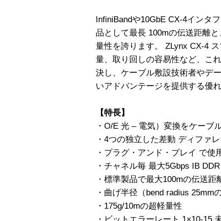
InfiniBandや10GbE CX
品として最長 100mの伝送距離
量性を誇ります。 ZLynx CX-
量、取り回しの容易性など、こ
決し、ケーブル敷設技術者やデ
いアドバンテージを提供する優
【特長】
・O/E 光 – 電気）変換をケー
・4つの独立した差動 ディファ
・プラグ・アンド・プレイ で使用可能な
・チャネル毎 最大5Gbps IB D
・標準製品で最大100mの伝送距
・曲げ半径（bend radius 25m
・175g/10mの超軽量性
・ビットエラーレート 1×10-15 