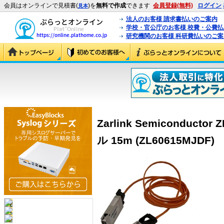
会員はオンラインで見積書(
)を
無料で作成
できます
会員登録(無料)
ログイン
見本
法人のお客様 請求書払いのご案内
学校・官公庁のお客様 校費・公費
研究機関のお客様 科研費払いのご案
Zarlink Semiconduct
ル 15m (ZL60615MJDF)