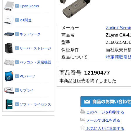
OpenBlocks
IoT関連
メーカー
Zarlink Semi
ネットワーク
商品名
ZLynx CX
型番
ZL60615MJ
サーバ・ストレージ
保証条件
当社販売日
返品について
特定商取引
パソコン・周辺機器
商品番号
12190477
PCパーツ
本商品は販売を終了しました
サプライ
ソフト・ライセンス
このページを印刷する
メールでURLを送る
お気に入りに追加する