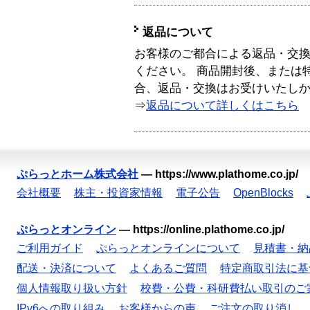
返品について
お客様のご都合による返品・交
ください。 商品開封後、または
合、返品・交換はお受けいたし
⇒
返品について詳しくはこちら
ぷらっとホーム株式会社
—
https://www.plathome.co.jp/
会社概要
株主・投資家情報
電子公告
OpenBlocks
ぷらっとオンライン
—
https://online.plathome.co.jp/
ご利用ガイド
ぷらっとオンラインについて
見積書・納
配送・決済について
よくあるご質問
特定商取引法に基
個人情報取り扱い方針
校費・公費・科研費払い取引のご
IPv6への取り組み
お客様からの声
ご注文の取り消し