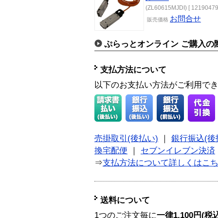
(ZL60615MJDI) [ 12190479
お問合せ
販売価格
ぷらっとオンライン ご購入の
支払方法について
以下のお支払い方法がご利用で
売掛取引(後払い)
｜
銀行振込(後
換宅配便
｜
セブンイレブン決済
⇒
支払方法について詳しくはこ
送料について
1つのご注文毎に
一律1,100円(税