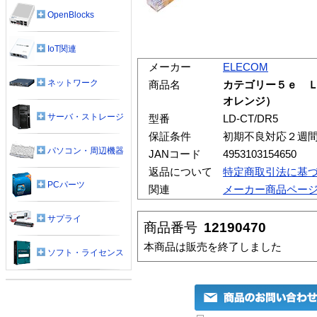
OpenBlocks
IoT関連
メーカー
ELECOM
ネットワーク
商品名
カテゴリー５ｅ 
オレンジ）
サーバ・ストレージ
型番
LD-CT/DR5
保証条件
初期不良対応２週
パソコン・周辺機器
JANコード
4953103154650
返品について
特定商取引法に基
PCパーツ
関連
メーカー商品ペー
サプライ
商品番号
12190470
本商品は販売を終了しました
ソフト・ライセンス