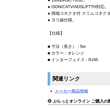
● 1000BASE-T対応。
● ISDN/CATV/ADSL/FTTH対応。
● 両端コネクタ付 スリムコネク
● ヨリ線仕様。
【仕様】
■ 寸法（長さ） : 5m
■ カラー : オレンジ
■ インターフェイス : RJ45
関連リンク
メーカー商品情報
ぷらっとオンライン ご購入の