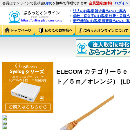
会員はオンラインで見積書(
)を
無料で作成
できます
会員登録(無料)
ログイン
見本
法人のお客様 請求書払いのご案内
学校・官公庁のお客様 校費・公費
研究機関のお客様 科研費払いのご案
ELECOM カテゴリー５
ト／５ｍ／オレンジ） (LD-C