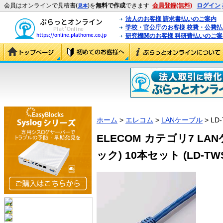
会員はオンラインで見積書(
)を
無料で作成
できます
会員登録(無料)
ログイン
見本
法人のお客様 請求書払いのご案内
学校・官公庁のお客様 校費・公費
研究機関のお客様 科研費払いのご案
ホーム
>
エレコム
>
LANケーブル
> LD-
ELECOM カテゴリ7 LA
ック) 10本セット (LD-TWS