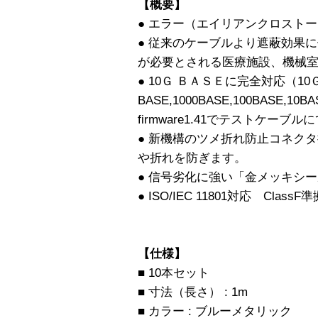
【概要】
● エラー（エイリアンクロスト
● 従来のケーブルより遮蔽効果に
が必要とされる医療施設、機械室
● 10Ｇ ＢＡＳＥに完全対応（10
BASE,1000BASE,100BASE,1
firmware1.41でテストケーブル
● 新機構のツメ折れ防止コネク
や折れを防ぎます。
● 信号劣化に強い「金メッキシ
● ISO/IEC 11801対応 Cla
【仕様】
■ 10本セット
■ 寸法（長さ） : 1m
■ カラー : ブルーメタリック