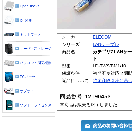
OpenBlocks
IoT関連
ネットワーク
メーカー
ELECOM
シリーズ
LANケーブル
サーバ・ストレージ
商品名
カテゴリ7 LANケー
ト
パソコン・周辺機器
型番
LD-TWS/BM1/10
保証条件
初期不良対応２週
PCパーツ
返品について
特定商取引法に基
サプライ
商品番号
12190453
本商品は販売を終了しました
ソフト・ライセンス