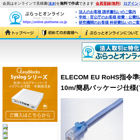
会員はオンラインで見積書(
)を
無料で作成
できます
会員登録(無料)
ログイン
見本
法人のお客様 請求書払いのご案内
学校・官公庁のお客様 校費・公費
研究機関のお客様 科研費払いのご案
ELECOM EU RoHS指令
10m/簡易パッケージ仕様(ブルー