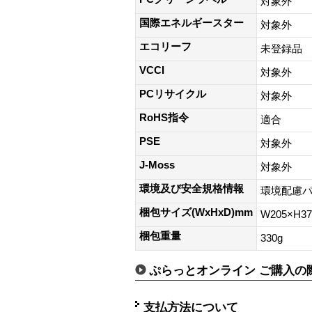
対象外
国際エネルギースター
対象外
エコリーフ
未登録品
VCCI
対象外
PCリサイクル
対象外
RoHS指令
適合
PSE
対象外
J-Moss
対象外
環境及び安全規格情報
環境配慮
梱包サイズ(WxHxD)mm
W205×H3
梱包重量
330g
ぷらっとオンライン ご購入の
支払方法について