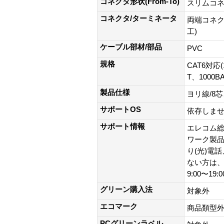
コネクタ形状(From-To)
スリムコ
コネクタ/ターミネータ
両端コネク
工)
ケーブル部材/部品
PVC
規格
CAT6対応(
T、1000B
製品仕様
ヨリ線/8
サポートOS
依存しま
サポート情報
エレコム総
ワーク製品以外
り(光)電
ない方は、0
9:00〜19
グリーン購入法
対象外
エコマーク
商品類型
PCグリーンラベル