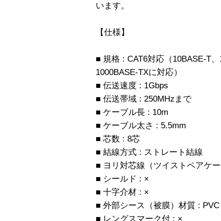
います。
【仕様】
■ 規格 : CAT6対応（10BASE-T、
1000BASE-TXに対応）
■ 伝送速度 : 1Gbps
■ 伝送帯域 : 250MHzまで
■ ケーブル長 : 10m
■ ケーブル太さ : 5.5mm
■ 芯数 : 8芯
■ 結線方式 : ストレート結線
■ ヨリ対芯線（ツイストペアケーブ
■ シールド : ×
■ 十字介材 : ×
■ 外部シース（被膜）材質 : PVC
■ レングスマーク付 : ×