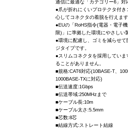
通信に最適な「カテゴリー6」対
●爪が折れにくいプロテクタ付き
心してコネクタの着脱を行えま
●EUの「RoHS指令(電器・電
限)」に準拠した環境にやさしい
●環境に配慮し、ゴミを減らせて
ジタイプです。
●スリムコネクタを採用していま
ることがありません。
■規格:CAT6対応(10BASE-T、100
1000BASE-TXに対応)
■伝送速度:1Gbps
■伝送帯域:250MHzまで
■ケーブル長:10m
■ケーブル太さ:5.5mm
■芯数:8芯
■結線方式:ストレート結線