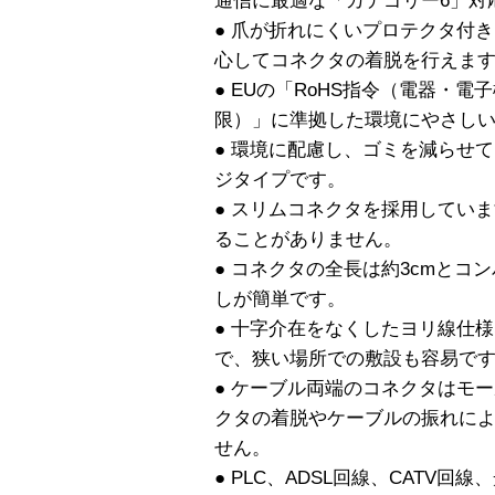
通信に最適な「カテゴリー6」対
● 爪が折れにくいプロテクタ付
心してコネクタの着脱を行えま
● EUの「RoHS指令（電器・
限）」に準拠した環境にやさし
● 環境に配慮し、ゴミを減らせ
ジタイプです。
● スリムコネクタを採用してい
ることがありません。
● コネクタの全長は約3cmとコ
しが簡単です。
● 十字介在をなくしたヨリ線仕
で、狭い場所での敷設も容易で
● ケーブル両端のコネクタはモ
クタの着脱やケーブルの振れに
せん。
● PLC、ADSL回線、CATV回