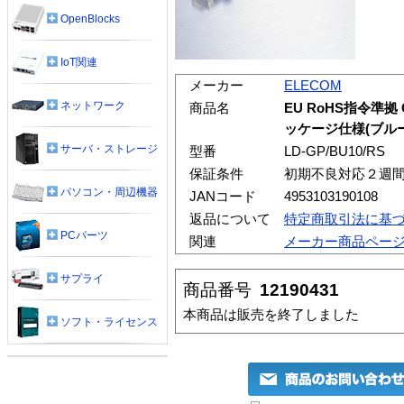
OpenBlocks
IoT関連
メーカー
ELECOM
ネットワーク
商品名
EU RoHS指令準拠 
ッケージ仕様(ブルー
サーバ・ストレージ
型番
LD-GP/BU10/RS
保証条件
初期不良対応２週
パソコン・周辺機器
JANコード
4953103190108
返品について
特定商取引法に基
PCパーツ
関連
メーカー商品ペー
サプライ
商品番号
12190431
本商品は販売を終了しました
ソフト・ライセンス