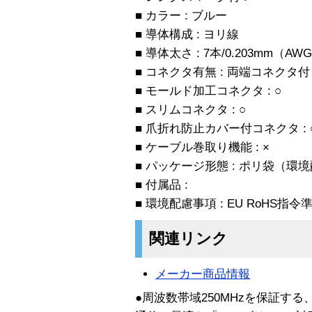
■ カラー : ブルー
■ 導体構成 : ヨリ線
■ 導体太さ : 7本/0.203mm（AW
■ コネクタ有無 : 両端コネクタ付
■ モールド加工コネクタ : ○
■ スリムコネクタ : ○
■ 爪折れ防止カバー付コネクタ : 
■ ケーブル巻取り機能 : ×
■ パッケージ形態 : ポリ袋（環
■ 付属品 :
■ 環境配慮事項 : EU RoHS
関連リンク
メーカー商品情報
●周波数帯域250MHzを保証す