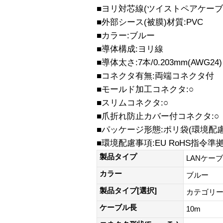
■ヨリ対芯線(ツイストペアケーブル
■外部シース(被膜)材質:PVC
■カラー:ブルー
■導体構成:ヨリ線
■導体太さ:7本/0.203mm(AWG24)
■コネクタ有無:両端コネクタ付
■モールド加工コネクタ:○
■スリムコネクタ:○
■爪折れ防止カバー付コネクタ:○
■パッケージ形態:ポリ袋(環境配
■環境配慮事項:EU RoHS指令
製品タイプ
LANケー
カラー
ブルー
製品タイプ[選択]
カテゴリー
ケーブル長
10m