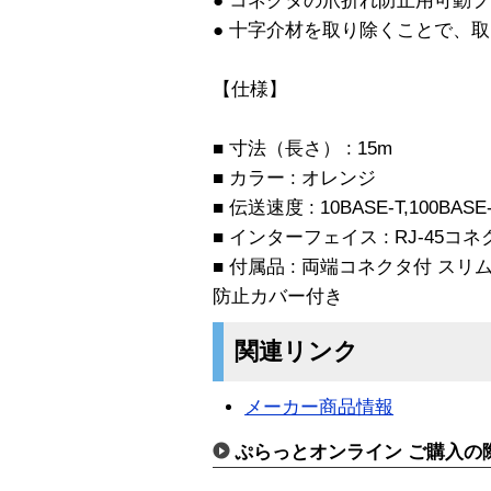
● コネクタの爪折れ防止用可動
● 十字介材を取り除くことで、
【仕様】
■ 寸法（長さ） : 15m
■ カラー : オレンジ
■ 伝送速度 : 10BASE-T,100BASE
■ インターフェイス : RJ-45コ
■ 付属品 : 両端コネクタ付 ス
防止カバー付き
関連リンク
メーカー商品情報
ぷらっとオンライン ご購入の