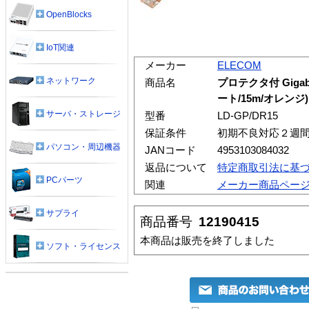
OpenBlocks
IoT関連
メーカー
ELECOM
ネットワーク
商品名
プロテクタ付 Giga
ート/15m/オレンジ)
サーバ・ストレージ
型番
LD-GP/DR15
保証条件
初期不良対応２週
パソコン・周辺機器
JANコード
4953103084032
返品について
特定商取引法に基
PCパーツ
関連
メーカー商品ペー
サプライ
商品番号
12190415
本商品は販売を終了しました
ソフト・ライセンス