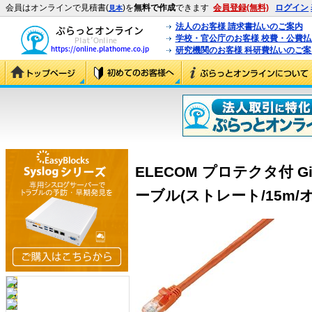
会員はオンラインで見積書(
)を
無料で作成
できます
会員登録(無料)
ログイン
見本
法人のお客様 請求書払いのご案内
学校・官公庁のお客様 校費・公費
研究機関のお客様 科研費払いのご案
ELECOM プロテクタ付 Gi
ーブル(ストレート/15m/オレン