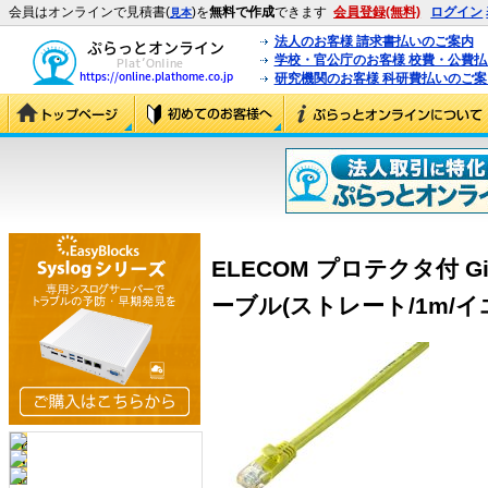
会員はオンラインで見積書(
)を
無料で作成
できます
会員登録(無料)
ログイン
見本
法人のお客様 請求書払いのご案内
学校・官公庁のお客様 校費・公費
研究機関のお客様 科研費払いのご案
ELECOM プロテクタ付 Gi
ーブル(ストレート/1m/イエロ