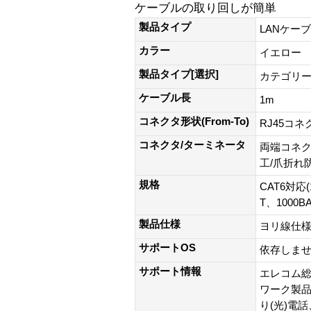
ケーブルの取り回しが簡単
製品タイプ
LANケー
カラー
イエロー
製品タイプ[選択]
カテゴリー
ケーブル長
1m
コネクタ形状(From-To)
RJ45コネ
コネクタ/ターミネータ
両端コネク
工/爪折れ
規格
CAT6対応(
T、1000B
製品仕様
ヨリ線仕
サポートOS
依存しま
サポート情報
エレコム総
ワーク製品以外
り(光)電