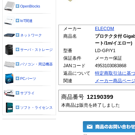
OpenBlocks
IoT関連
メーカー
ELECOM
ネットワーク
商品名
プロテクタ付 Giga
ート/1m/イエロー)
サーバ・ストレージ
型番
LD-GP/Y1
保証条件
メーカー保証
パソコン・周辺機器
JANコード
4953103083868
返品について
特定商取引法に基
PCパーツ
関連
メーカー商品ペー
サプライ
商品番号
12190399
本商品は販売を終了しました
ソフト・ライセンス