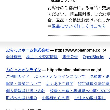
返品について
お客様のご都合による返品・交
ください。 商品開封後、または
合、返品・交換はお受けいたし
⇒
返品について詳しくはこちら
ぷらっとホーム株式会社
—
https://www.plathome.co.jp/
会社概要
株主・投資家情報
電子公告
OpenBlocks
ぷらっとオンライン
—
https://online.plathome.co.jp/
ご利用ガイド
ぷらっとオンラインについて
見積書・納
配送・決済について
よくあるご質問
特定商取引法に基
個人情報取り扱い方針
校費・公費・科研費払い取引のご
IPv6への取り組み
お客様からの声
ご注文の取り消し