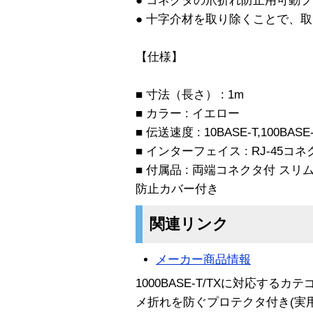
● コネクタの爪折れ防止用可動
● 十字介材を取り除くことで、
【仕様】
■ 寸法（長さ） : 1m
■ カラー : イエロー
■ 伝送速度 : 10BASE-T,100BASE
■ インターフェイス : RJ-45コ
■ 付属品 : 両端コネクタ付 ス
防止カバー付き
関連リンク
メーカー商品情報
1000BASE-T/TXに対応するカ
メ折れを防ぐプロテクタ付き(実用新