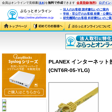
会員はオンラインで見積書(
)を
無料で作成
できます
会員登録(無料)
ログイン
見本
法人のお客様 請求書払いのご案内
学校・官公庁のお客様 校費・公費
研究機関のお客様 科研費払いのご案
PLANEX インターネット
(CNT6R-05-YLG)