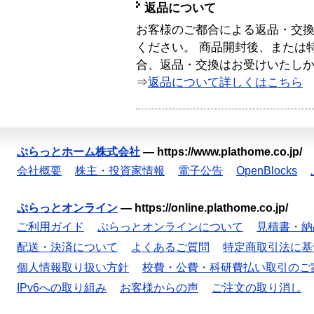
返品について
お客様のご都合による返品・交
ください。 商品開封後、または
合、返品・交換はお受けいたし
⇒
返品について詳しくはこちら
ぷらっとホーム株式会社
—
https://www.plathome.co.jp/
会社概要
株主・投資家情報
電子公告
OpenBlocks
ぷらっとオンライン
—
https://online.plathome.co.jp/
ご利用ガイド
ぷらっとオンラインについて
見積書・納
配送・決済について
よくあるご質問
特定商取引法に基
個人情報取り扱い方針
校費・公費・科研費払い取引のご
IPv6への取り組み
お客様からの声
ご注文の取り消し