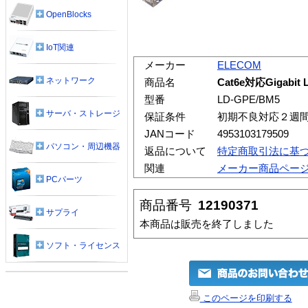
OpenBlocks
IoT関連
メーカー
ELECOM
ネットワーク
商品名
Cat6e対応Gigab
型番
LD-GPE/BM5
サーバ・ストレージ
保証条件
初期不良対応２週
JANコード
4953103179509
パソコン・周辺機器
返品について
特定商取引法に基
関連
メーカー商品ペー
PCパーツ
商品番号
12190371
サプライ
本商品は販売を終了しました
ソフト・ライセンス
このページを印刷する