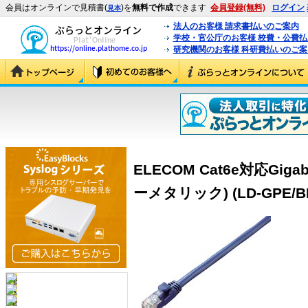
会員はオンラインで見積書(
)を
無料で作成
できます
会員登録(無料)
ログイン
見本
法人のお客様 請求書払いのご案内
学校・官公庁のお客様 校費・公費
研究機関のお客様 科研費払いのご案
ELECOM Cat6e対応Giga
ーメタリック) (LD-GPE/B