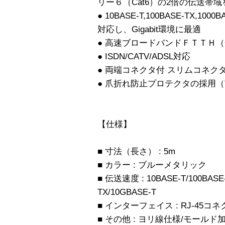
リー６（Cat6）の2倍の伝送帯
● 10BASE-T,100BASE-TX,1000
対応し、Gigabit環境に最適
● 高速ブロードバンドＦＴＴＨ
● ISDN/CATV/ADSL対応
● 両端コネクタ付 スリムコネク
● 爪折れ防止プロテクタの採用（実
【仕様】
■ 寸法（長さ） : 5m
■ カラー : ブルーメタリック
■ 伝送速度 : 10BASE-T/100BASE-
TX/10GBASE-T
■ インターフェイス : RJ-45コネ
■ その他 : ヨリ線仕様/モール