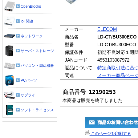
OpenBlocks
IoT関連
メーカー
ELECOM
ネットワーク
商品名
LD-CT/BU300
型番
LD-CT/BU300ECO
サーバ・ストレージ
保証条件
初期不良対応１週
JANコード
4953103087972
パソコン・周辺機器
返品について
特定商取引法に基
関連
メーカー商品ペー
PCパーツ
商品番号
12190253
サプライ
本商品は販売を終了しました
ソフト・ライセンス
このページを印刷する