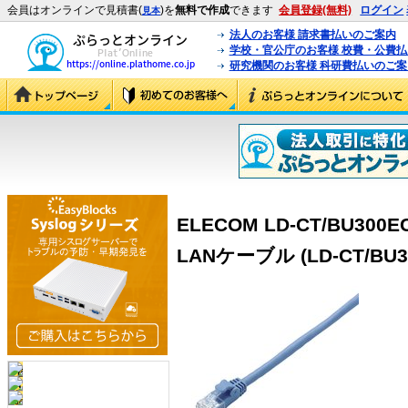
会員はオンラインで見積書(
)を
無料で作成
できます
会員登録(無料)
ログイン
見本
法人のお客様 請求書払いのご案内
学校・官公庁のお客様 校費・公費
研究機関のお客様 科研費払いのご案
ELECOM LD-CT/BU
LANケーブル (LD-CT/BU3