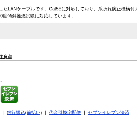
したLANケーブルです。Cat5Eに対応しており、爪折れ防止機構
60度傾斜難燃試験に対応しています。
注意点
す。
｜
銀行振込(前払い)
｜
代金引換宅配便
｜
セブンイレブン決済