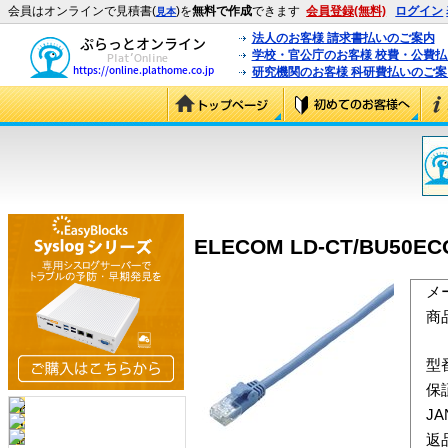
会員はオンラインで見積書(
)を
無料で作成
できます
会員登録(無料)
ログイン
見本
法人のお客様 請求書払いのご案内
学校・官公庁のお客様 校費・公費
研究機関のお客様 科研費払いのご案
ELECOM LD-CT/BU5
メ
商
型
保
J
返