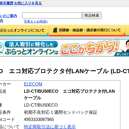
表示履歴
お気に入りを見る
払いのご案内
内
型番まとめ検索»
0ECO エコ対応プロテクタ付LANケーブル (LD-CT/
ーカー
ELECOM
品名
LD-CT/BU50ECO エコ対応プロテクタ付LAN
ケーブル
番
LD-CT/BU50ECO
証条件
初期不良対応１週間センドバック保証
ANコード
4953103087965
品について
特定商取引法に基づく表示