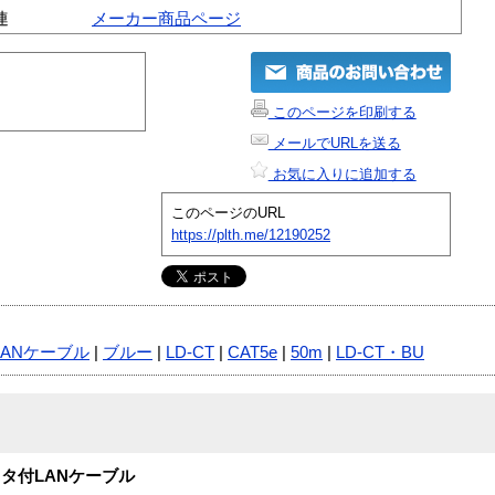
連
メーカー商品ページ
このページを印刷する
メールでURLを送る
お気に入りに追加する
このページのURL
https://plth.me/12190252
LANケーブル
|
ブルー
|
LD-CT
|
CAT5e
|
50m
|
LD-CT・BU
テクタ付LANケーブル