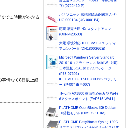
富士通 POS-Cサーマルロール紙(高保
存) (0722410-P)
パナソニック 感熱記録紙B4(6本入り)
着までに時間がかかる
UG-0001B4 (UG-0001B4)
応研 販売大臣 NX スタンドアロン
(OKN-423533)
大電 環境対応 1000BASE-T/X メディ
アコンバータ (DN1800SG2E)
Microsoft Windows Server Standard
2019 16コアライセンス 64bitWin対応
日本語版 5CAL付 DVDパッケージ
(P73-07691)
IDEC AUTO-ID SOLUTIONS バッテリ
の事情なく8日以上経
ー BP-007 (BP-007)
TP-Link AX1800 壁面埋め込み型 Wi-Fi
6アクセスポイント (EAP615-WALL)
PLAT'HOME OpenBlocks IX9 Debian
10搭載モデル (OBSIX9/D10A)
PLAT'HOME EasyBlocks Syslog 120G
サブスクリプション(保守サービス) 1年