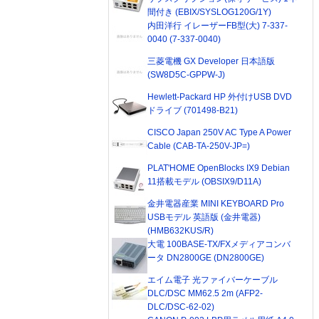
間付き (EBIX/SYSLOG120G/1Y)
内田洋行 イレーザーFB型(大) 7-337-
0040 (7-337-0040)
三菱電機 GX Developer 日本語版
(SW8D5C-GPPW-J)
Hewlett-Packard HP 外付けUSB DVD
ドライブ (701498-B21)
CISCO Japan 250V AC Type A Power
Cable (CAB-TA-250V-JP=)
PLAT'HOME OpenBlocks IX9 Debian
11搭載モデル (OBSIX9/D11A)
金井電器産業 MINI KEYBOARD Pro
USBモデル 英語版 (金井電器)
(HMB632KUS/R)
大電 100BASE-TX/FXメディアコンバ
ータ DN2800GE (DN2800GE)
エイム電子 光ファイバーケーブル
DLC/DSC MM62.5 2m (AFP2-
DLC/DSC-62-02)