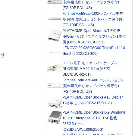
(初年度先出しセンドバック保守付)
(FG-80F-BDL-US)
Fortinet FortiGate-100F バンドルモデ
ル (初年度先出しセンドバック保守付)
(FG-100F-BDL-US)
PLAT'HOME OpenBlocks IoT FX1/E
H/W保守及びサブスクリプション1年付
属 (OBSFX1/E/D11/H1S1)
LENOVO 20X2SC8G00 ThinkPad L14
Gen2 (20X2SC8G00)
ます。
エイム電子 光ファイバーケーブル
DLC/DSC MM62.5 1m (AFP2-
DLC/DSC-62-01)
Fortinet FortiGate-40F バンドルモデル
(初年度先出しセンドバック保守付)
(FG-40F-BDL-US)
PLAT'HOME OpenBlocks A16 Debian
11搭載モデル (OBSA16/D11A)
PLAT'HOME OpenBlocks IX9 Windows
10 IoT Enterprise 2019 LTSC搭載
256GBモデル
(OBSIX9/W/L1809/256G)