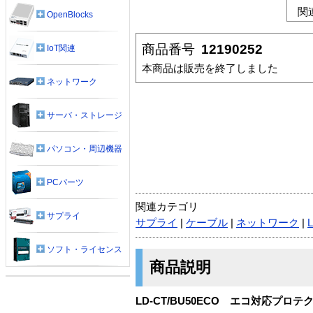
関
OpenBlocks
商品番号
12190252
IoT関連
本商品は販売を終了しました
ネットワーク
サーバ・ストレージ
パソコン・周辺機器
PCパーツ
関連カテゴリ
サプライ
サプライ
|
ケーブル
|
ネットワーク
|
ソフト・ライセンス
商品説明
LD-CT/BU50ECO エコ対応プロ