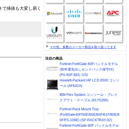
付きで挿抜も大変し易く
その他、多数のメーカー商品を取り扱ってます
注目の商品
Fortinet FortiGate-60Fバンドルモデル
(初年度先出しセンドバック保守付)
(FG-60F-BDL-US)
Hewlett-Packard HP LCD 8500 コンソ
ール (AF642A)
IBM Flex System コンソール・ブレイ
クアウト・ケーブル (81Y5286)
Fortinet Rack Mount Tray
(FortiGate40F/50E/60E/60F/61F/80E/8
0F/FS-108E) (SP-RACKTRAY-02)
Fortinet FortiGate-80F バンドルモデル