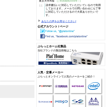
東京大学/K様
(ご利用期間2009年～)
“
請求書払いに対応していただいているので利用
しております。メールでの問い合わせにも丁寧
に対応していただけるので大変ありがたいで
す。
あなたの声をお寄せください!
公式アカウント / ページ
ぷらっとホーム社製品
当社ブランドの製品情報はこちら
人気・定番メーカー
ぷらっとオンラインで人気のメーカーをご紹介！