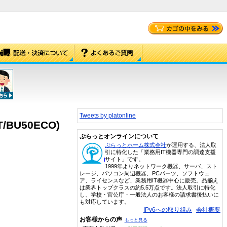
Tweets by platonline
BU50ECO)
ぷらっとオンラインについて
ぷらっとホーム株式会社
が運用する、法人取
引に特化した「業務用IT機器専門の調達支援
サイト」です。
1999年よりネットワーク機器、サーバ、スト
レージ、パソコン周辺機器、PCパーツ、ソフトウェ
ア、ライセンスなど、業務用IT機器中心に販売。品揃え
は業界トップクラスの約5.5万点です。法人取引に特化
し、学校・官公庁・一般法人のお客様の請求書後払いに
も対応しています。
IPv6への取り組み
会社概要
お客様からの声
もっと見る