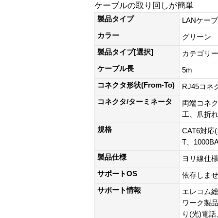
ケーブルの取り回しが簡単
製品タイプ
LANケー
カラー
グリーン
製品タイプ[選択]
カテゴリー
ケーブル長
5m
コネクタ形状(From-To)
RJ45コネ
コネクタ/ターミネータ
両端コネク
工、爪折れ
規格
CAT6対応(
T、1000B
製品仕様
ヨリ線仕
サポートOS
依存しま
サポート情報
エレコム総
ワーク製品以外
り(光)電