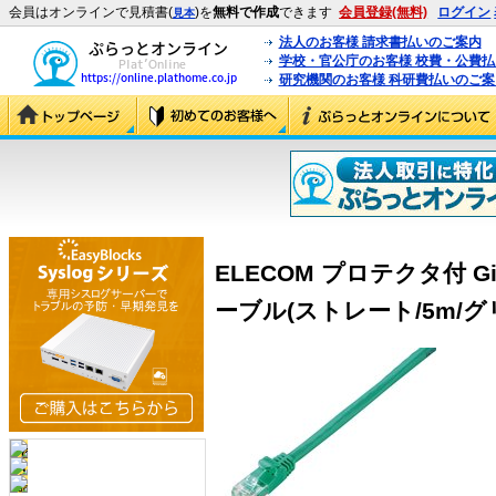
会員はオンラインで見積書(
)を
無料で作成
できます
会員登録(無料)
ログイン
見本
法人のお客様 請求書払いのご案内
学校・官公庁のお客様 校費・公費
研究機関のお客様 科研費払いのご案
ELECOM プロテクタ付 Gi
ーブル(ストレート/5m/グリー