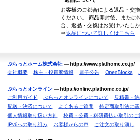
返品について
お客様のご都合による返品・交
ください。 商品開封後、または
合、返品・交換はお受けいたし
⇒
返品について詳しくはこちら
ぷらっとホーム株式会社
—
https://www.plathome.co.jp/
会社概要
株主・投資家情報
電子公告
OpenBlocks
ぷらっとオンライン
—
https://online.plathome.co.jp/
ご利用ガイド
ぷらっとオンラインについて
見積書・納
配送・決済について
よくあるご質問
特定商取引法に基
個人情報取り扱い方針
校費・公費・科研費払い取引のご
IPv6への取り組み
お客様からの声
ご注文の取り消し