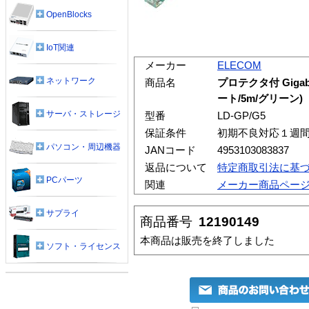
OpenBlocks
IoT関連
メーカー
ELECOM
ネットワーク
商品名
プロテクタ付 Giga
ート/5m/グリーン)
サーバ・ストレージ
型番
LD-GP/G5
保証条件
初期不良対応１週
パソコン・周辺機器
JANコード
4953103083837
返品について
特定商取引法に基
PCパーツ
関連
メーカー商品ペー
サプライ
商品番号
12190149
本商品は販売を終了しました
ソフト・ライセンス