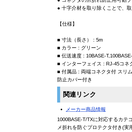
● コネクタの爪折れ防止用可動
● 十字介材を取り除くことで、
【仕様】
■ 寸法（長さ） : 5m
■ カラー : グリーン
■ 伝送速度 : 10BASE-T,100BASE
■ インターフェイス : RJ-45コ
■ 付属品 : 両端コネクタ付 ス
防止カバー付き
関連リンク
メーカー商品情報
1000BASE-T/TXに対応するカ
メ折れを防ぐプロテクタ付き(実用新