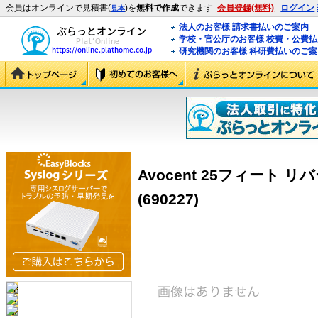
会員はオンラインで見積書(
)を
無料で作成
できます
会員登録(無料)
ログイン
見本
法人のお客様 請求書払いのご案内
学校・官公庁のお客様 校費・公費
研究機関のお客様 科研費払いのご案
Avocent 25フィート 
(690227)