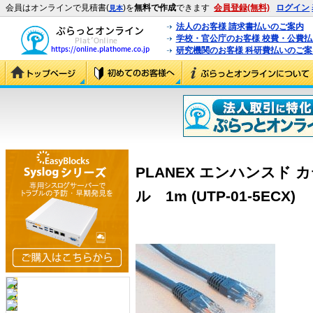
会員はオンラインで見積書(
)を
無料で作成
できます
会員登録(無料)
ログイン
見本
法人のお客様 請求書払いのご案内
学校・官公庁のお客様 校費・公費
研究機関のお客様 科研費払いのご案
PLANEX エンハンスド 
ル 1m (UTP-01-5ECX)