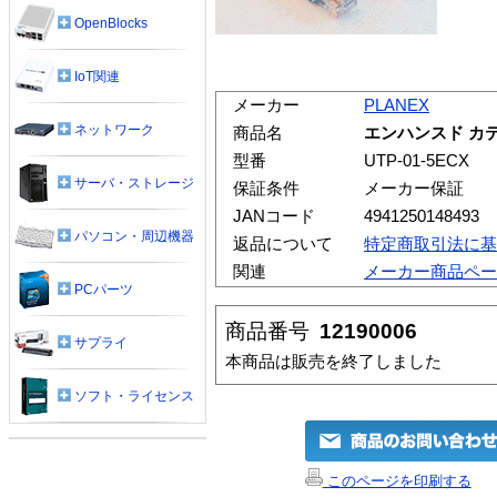
OpenBlocks
IoT関連
メーカー
PLANEX
ネットワーク
商品名
エンハンスド カテ
型番
UTP-01-5ECX
サーバ・ストレージ
保証条件
メーカー保証
JANコード
4941250148493
パソコン・周辺機器
返品について
特定商取引法に基
関連
メーカー商品ペー
PCパーツ
商品番号
12190006
サプライ
本商品は販売を終了しました
ソフト・ライセンス
このページを印刷する