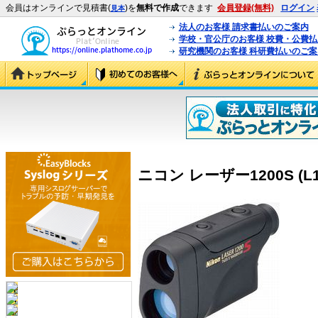
会員はオンラインで見積書(
)を
無料で作成
できます
会員登録(無料)
ログイン
見本
法人のお客様 請求書払いのご案内
学校・官公庁のお客様 校費・公費
研究機関のお客様 科研費払いのご案
ニコン レーザー1200S (L1