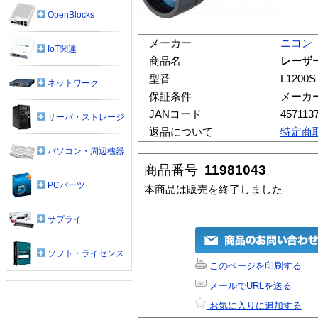
OpenBlocks
メーカー
ニコン
IoT関連
商品名
レーザー
型番
L1200S
ネットワーク
保証条件
メーカ
JANコード
457113
サーバ・ストレージ
返品について
特定商
パソコン・周辺機器
商品番号
11981043
PCパーツ
本商品は販売を終了しました
サプライ
ソフト・ライセンス
このページを印刷する
メールでURLを送る
お気に入りに追加する