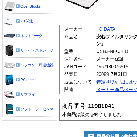
OpenBlocks
IoT関連
メーカー
I.O DATA
ネットワーク
商品名
安心フィルタリン
ン」
サーバ・ストレージ
型番
USB2-NFC/KID
保証条件
メーカー保証
パソコン・周辺機器
JANコード
4957180076515
発売日
2008年7月31日
PCパーツ
返品について
特定商取引法に基
関連
メーカー商品ペー
サプライ
商品番号
11981041
ソフト・ライセンス
本商品は販売を終了しました