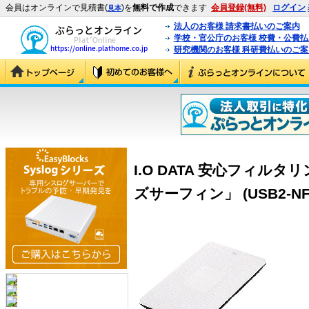
会員はオンラインで見積書(
)を
無料で作成
できます
会員登録(無料)
ログイン
見本
法人のお客様 請求書払いのご案内
学校・官公庁のお客様 校費・公費
研究機関のお客様 科研費払いのご案
I.O DATA 安心フィル
ズサーフィン」 (USB2-NFC