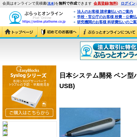
会員はオンラインで見積書(
)を
無料で作成
できます
会員登録(無料)
ログイン
見本
法人のお客様 請求書払いのご案内
学校・官公庁のお客様 校費・公費
研究機関のお客様 科研費払いのご案
日本システム開発 ペン型バー
USB)