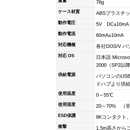
重量
76g
ケース材質
ABSプラスチ
動作電圧
5V DC±10mA
動作電流
60mA±10mA
対応機種
各社DOS/V 
対応 OS
日本語 Micros
2000（SP2以降
供給電源
パソコンのUS
ドハブより供
使用温度
0～55℃
使用湿度
20～70% （
ESD保護
8Kコンタクト、
衝撃
1.5m高さか