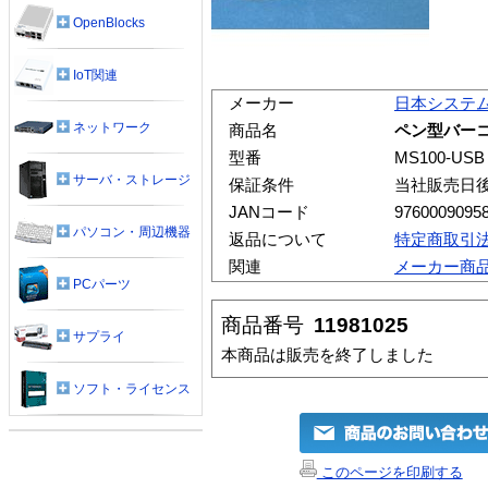
OpenBlocks
IoT関連
メーカー
日本システ
ネットワーク
商品名
ペン型バー
型番
MS100-USB
サーバ・ストレージ
保証条件
当社販売日
JANコード
9760009095
パソコン・周辺機器
返品について
特定商取引
関連
メーカー商
PCパーツ
商品番号
11981025
サプライ
本商品は販売を終了しました
ソフト・ライセンス
このページを印刷する