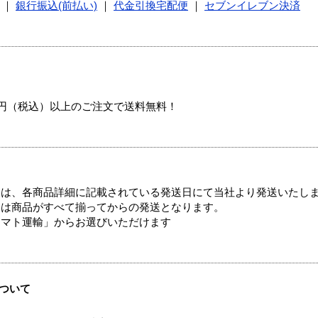
｜
銀行振込(前払い)
｜
代金引換宅配便
｜
セブンイレブン決済
00円（税込）以上のご注文で送料無料！
ては、各商品詳細に記載されている発送日にて当社より発送いたし
送は商品がすべて揃ってからの発送となります。
ヤマト運輸」からお選びいただけます
ついて