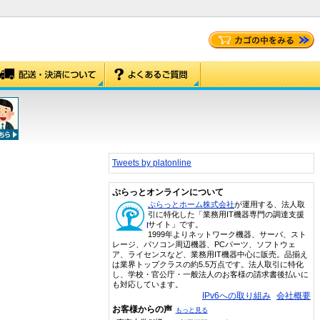
Tweets by platonline
ぷらっとオンラインについて
ぷらっとホーム株式会社
が運用する、法人取
引に特化した「業務用IT機器専門の調達支援
サイト」です。
1999年よりネットワーク機器、サーバ、スト
レージ、パソコン周辺機器、PCパーツ、ソフトウェ
ア、ライセンスなど、業務用IT機器中心に販売。品揃え
は業界トップクラスの約5.5万点です。法人取引に特化
し、学校・官公庁・一般法人のお客様の請求書後払いに
も対応しています。
IPv6への取り組み
会社概要
お客様からの声
もっと見る