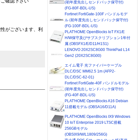
をご確認下さい
(初年度先出しセンドバック保守付)
(FG-80F-BDL-US)
Fortinet FortiGate-100F バンドルモデ
ル (初年度先出しセンドバック保守付)
(FG-100F-BDL-US)
能性がございます、利
PLAT'HOME OpenBlocks IoT FX1/E
H/W保守及びサブスクリプション1年付
属 (OBSFX1/E/D11/H1S1)
LENOVO 20X2SC8G00 ThinkPad L14
Gen2 (20X2SC8G00)
エイム電子 光ファイバーケーブル
DLC/DSC MM62.5 1m (AFP2-
DLC/DSC-62-01)
Fortinet FortiGate-40F バンドルモデル
(初年度先出しセンドバック保守付)
(FG-40F-BDL-US)
PLAT'HOME OpenBlocks A16 Debian
11搭載モデル (OBSA16/D11A)
PLAT'HOME OpenBlocks IX9 Windows
10 IoT Enterprise 2019 LTSC搭載
256GBモデル
(OBSIX9/W/L1809/256G)