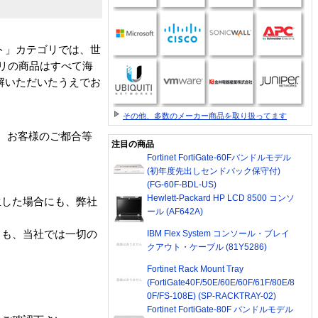
ト」カテゴリでは、世
リの商品はすべて海
解いただいたうえでお
その他、多数のメーカー商品を取り扱ってます
、お客様のご都合等
注目の商品
Fortinet FortiGate-60Fバンドルモデル
(初年度先出しセンドバック保守付)
(FG-60F-BDL-US)
Hewlett-Packard HP LCD 8500 コンソ
生した場合にも、弊社
ール (AF642A)
IBM Flex System コンソール・ブレイ
ても、当社では一切の
クアウト・ケーブル (81Y5286)
Fortinet Rack Mount Tray
(FortiGate40F/50E/60E/60F/61F/80E/8
0F/FS-108E) (SP-RACKTRAY-02)
Fortinet FortiGate-80F バンドルモデル