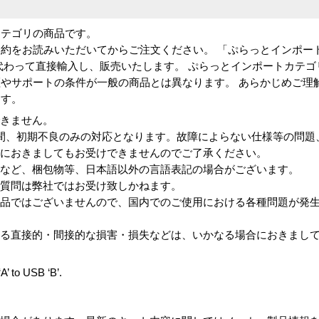
カテゴリの商品です。
約をお読みいただいてからご注文ください。 「ぷらっとインポー
代わって直接輸入し、販売いたします。 ぷらっとインポートカテゴ
やサポートの条件が一般の商品とは異なります。 あらかじめご理
ます。
できません。
間、初期不良のみの対応となります。故障によらない仕様等の問題
合におきましてもお受けできませんのでご了承ください。
トなど、梱包物等、日本語以外の言語表記の場合がございます。
ご質問は弊社ではお受け致しかねます。
商品ではございませんので、国内でのご使用における各種問題が発
。
よる直接的・間接的な損害・損失などは、いかなる場合におきまし
’ to USB ‘B’.