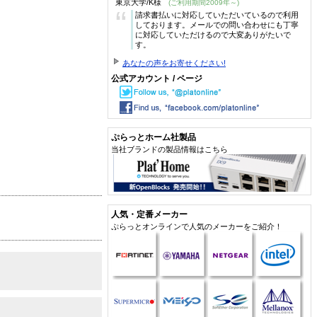
東京大学/K様
(ご利用期間2009年～)
“
請求書払いに対応していただいているので利用
しております。メールでの問い合わせにも丁寧
に対応していただけるので大変ありがたいで
す。
あなたの声をお寄せください!
公式アカウント / ページ
ぷらっとホーム社製品
当社ブランドの製品情報はこちら
人気・定番メーカー
ぷらっとオンラインで人気のメーカーをご紹介！