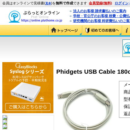
会員はオンラインで見積書(
)を
無料で作成
できます
会員登録(無料)
ログイン
見本
法人のお客様 請求書払いのご案内
学校・官公庁のお客様 校費・公費
研究機関のお客様 科研費払いのご案
Phidgets USB Cable 180
メ
商
型
保
返