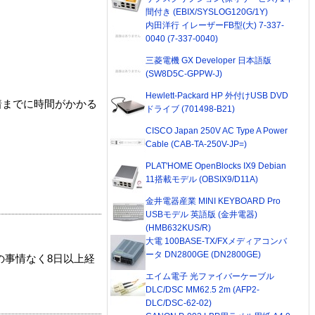
間付き (EBIX/SYSLOG120G/1Y)
内田洋行 イレーザーFB型(大) 7-337-
0040 (7-337-0040)
三菱電機 GX Developer 日本語版
(SW8D5C-GPPW-J)
Hewlett-Packard HP 外付けUSB DVD
着までに時間がかかる
ドライブ (701498-B21)
CISCO Japan 250V AC Type A Power
Cable (CAB-TA-250V-JP=)
PLAT'HOME OpenBlocks IX9 Debian
11搭載モデル (OBSIX9/D11A)
金井電器産業 MINI KEYBOARD Pro
USBモデル 英語版 (金井電器)
(HMB632KUS/R)
大電 100BASE-TX/FXメディアコンバ
ータ DN2800GE (DN2800GE)
の事情なく8日以上経
エイム電子 光ファイバーケーブル
DLC/DSC MM62.5 2m (AFP2-
DLC/DSC-62-02)