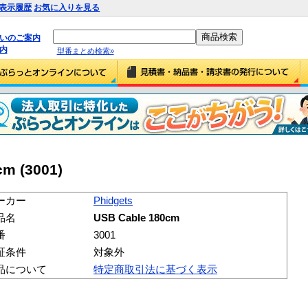
表示履歴
お気に入りを見る
払いのご案内
内
型番まとめ検索»
cm (3001)
ーカー
Phidgets
品名
USB Cable 180cm
番
3001
証条件
対象外
品について
特定商取引法に基づく表示