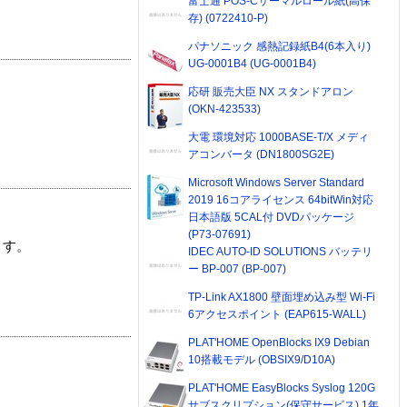
富士通 POS-Cサーマルロール紙(高保
存) (0722410-P)
パナソニック 感熱記録紙B4(6本入り)
UG-0001B4 (UG-0001B4)
応研 販売大臣 NX スタンドアロン
(OKN-423533)
大電 環境対応 1000BASE-T/X メディ
アコンバータ (DN1800SG2E)
Microsoft Windows Server Standard
2019 16コアライセンス 64bitWin対応
日本語版 5CAL付 DVDパッケージ
(P73-07691)
ます。
IDEC AUTO-ID SOLUTIONS バッテリ
ー BP-007 (BP-007)
TP-Link AX1800 壁面埋め込み型 Wi-Fi
6アクセスポイント (EAP615-WALL)
PLAT'HOME OpenBlocks IX9 Debian
10搭載モデル (OBSIX9/D10A)
PLAT'HOME EasyBlocks Syslog 120G
サブスクリプション(保守サービス) 1年