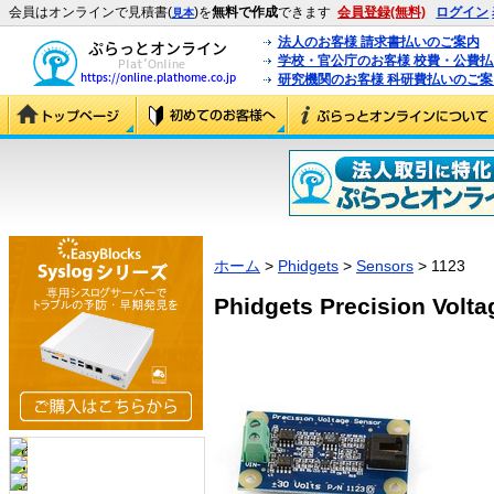
会員はオンラインで見積書(
)を
無料で作成
できます
会員登録(無料)
ログイン
見本
法人のお客様 請求書払いのご案内
学校・官公庁のお客様 校費・公費
研究機関のお客様 科研費払いのご案
ホーム
>
Phidgets
>
Sensors
> 1123
Phidgets Precision Volta