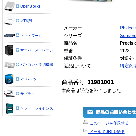
OpenBlocks
IoT関連
メーカー
Phidget
シリーズ
Sensor
ネットワーク
商品名
Precisi
サーバ・ストレージ
型番
1123
保証条件
対象外
パソコン・周辺機器
返品について
特定商
PCパーツ
商品番号
11981001
本商品は販売を終了しました
サプライ
ソフト・ライセンス
このページを印刷する
メールでURLを送る