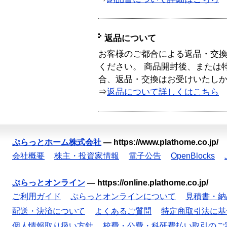
返品について
お客様のご都合による返品・交
ください。 商品開封後、または
合、返品・交換はお受けいたし
⇒
返品について詳しくはこちら
ぷらっとホーム株式会社
—
https://www.plathome.co.jp/
会社概要
株主・投資家情報
電子公告
OpenBlocks
ぷらっとオンライン
—
https://online.plathome.co.jp/
ご利用ガイド
ぷらっとオンラインについて
見積書・納
配送・決済について
よくあるご質問
特定商取引法に基
個人情報取り扱い方針
校費・公費・科研費払い取引のご