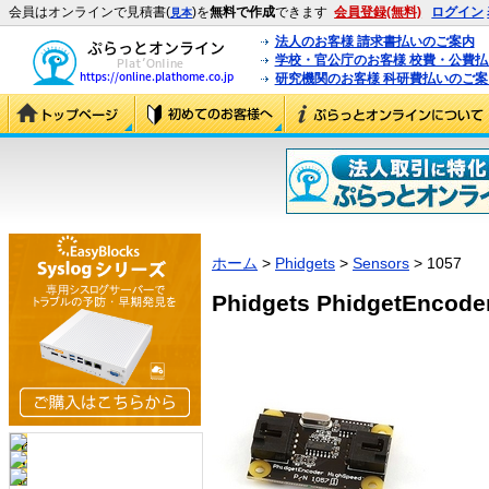
会員はオンラインで見積書(
)を
無料で作成
できます
会員登録(無料)
ログイン
見本
法人のお客様 請求書払いのご案内
学校・官公庁のお客様 校費・公費
研究機関のお客様 科研費払いのご案
ホーム
>
Phidgets
>
Sensors
> 1057
Phidgets PhidgetEncode