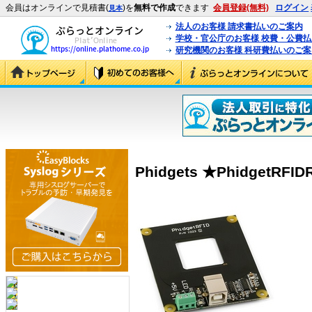
会員はオンラインで見積書(
)を
無料で作成
できます
会員登録(無料)
ログイン
見本
法人のお客様 請求書払いのご案内
学校・官公庁のお客様 校費・公費
研究機関のお客様 科研費払いのご案
Phidgets ★PhidgetRFIDR