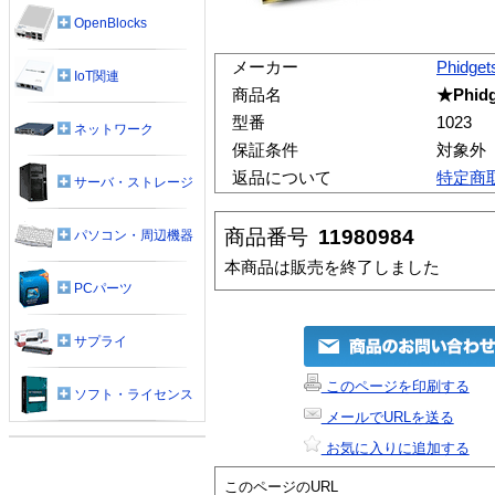
OpenBlocks
メーカー
Phidget
IoT関連
商品名
★Phidg
型番
1023
ネットワーク
保証条件
対象外
返品について
特定商
サーバ・ストレージ
商品番号
11980984
パソコン・周辺機器
本商品は販売を終了しました
PCパーツ
サプライ
このページを印刷する
ソフト・ライセンス
メールでURLを送る
お気に入りに追加する
このページのURL