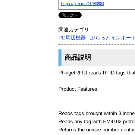
https://plth.me/11980984
関連カテゴリ
PC周辺機器
|
ぷらっとインポー
商品説明
PhidgetRFID reads RFID tags that 
Product Features:
Reads tags brought within 3 inche
Reads any tag with EM4102 proto
Returns the unique number contain