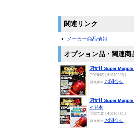
関連リンク
メーカー商品情報
オプション品・関連商
昭文社 Super Mapple 
(992642) [ 41080226 ]
お問合せ
販売
価格
昭文社 Super Mapple
イド本
(992710) [ 41080231 ]
お問合せ
販売
価格