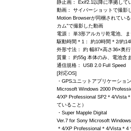
静止画： Exif2.1以降に準拠し
動画： サイバーショットで撮影したMPE
Motion Browserが同梱さ
カム”で撮影した動画
電源： 単3形アルカリ乾電池、
駆動時間＊1： 約10時間＊2/約1
外形寸法： 約 幅87×高さ36×
質量： 約55g 本体のみ、電池含
通信規格： USB 2.0 Full Speed
[対応OS]
・GPSユニットアプリケーショ
Microsoft Windows 2000 Profess
4/XP Professional SP2＊
ていること）
・Super Mapple Digital
Ver.7 for Sony Microsoft Window
＊4/XP Professional＊4/