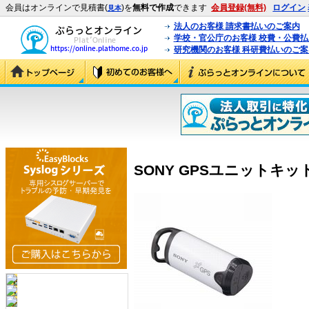
会員はオンラインで見積書(
)を
無料で作成
できます
会員登録(無料)
ログイン
見本
法人のお客様 請求書払いのご案内
学校・官公庁のお客様 校費・公費
研究機関のお客様 科研費払いのご案
SONY GPSユニットキット (