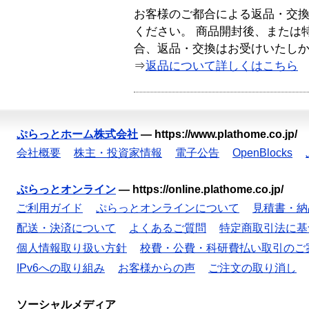
お客様のご都合による返品・交
ください。 商品開封後、または
合、返品・交換はお受けいたし
⇒
返品について詳しくはこちら
ぷらっとホーム株式会社
—
https://www.plathome.co.jp/
会社概要
株主・投資家情報
電子公告
OpenBlocks
ぷらっとオンライン
—
https://online.plathome.co.jp/
ご利用ガイド
ぷらっとオンラインについて
見積書・納
配送・決済について
よくあるご質問
特定商取引法に基
個人情報取り扱い方針
校費・公費・科研費払い取引のご
IPv6への取り組み
お客様からの声
ご注文の取り消し
ソーシャルメディア