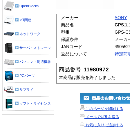
OpenBlocks
メーカー
SONY
IoT関連
商品名
GPS
型番
GPS-C
ネットワーク
保証条件
メーカ
JANコード
490552
サーバ・ストレージ
返品について
特定商
パソコン・周辺機器
商品番号
11980972
PCパーツ
本商品は販売を終了しました
サプライ
ソフト・ライセンス
このページを印刷する
メールでURLを送る
お気に入りに追加する