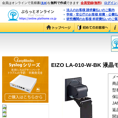
会員はオンラインで見積書(
)を
無料で作成
できます
会員登録(無料)
ログイン
見本
法人のお客様 請求書払いのご案内
学校・官公庁のお客様 校費・公費
研究機関のお客様 科研費払いのご案
EIZO LA-010-W-BK 
メ
商
型
保
J
返
関