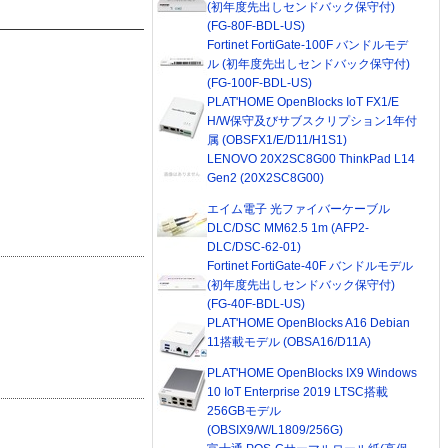
(初年度先出しセンドバック保守付)
(FG-80F-BDL-US)
Fortinet FortiGate-100F バンドルモデ
ル (初年度先出しセンドバック保守付)
(FG-100F-BDL-US)
PLAT'HOME OpenBlocks IoT FX1/E
H/W保守及びサブスクリプション1年付
属 (OBSFX1/E/D11/H1S1)
LENOVO 20X2SC8G00 ThinkPad L14
Gen2 (20X2SC8G00)
エイム電子 光ファイバーケーブル
DLC/DSC MM62.5 1m (AFP2-
DLC/DSC-62-01)
Fortinet FortiGate-40F バンドルモデル
(初年度先出しセンドバック保守付)
(FG-40F-BDL-US)
PLAT'HOME OpenBlocks A16 Debian
11搭載モデル (OBSA16/D11A)
PLAT'HOME OpenBlocks IX9 Windows
10 IoT Enterprise 2019 LTSC搭載
256GBモデル
(OBSIX9/W/L1809/256G)