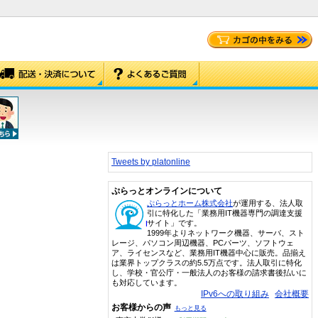
Tweets by platonline
ぷらっとオンラインについて
ぷらっとホーム株式会社
が運用する、法人取
引に特化した「業務用IT機器専門の調達支援
サイト」です。
1999年よりネットワーク機器、サーバ、スト
レージ、パソコン周辺機器、PCパーツ、ソフトウェ
ア、ライセンスなど、業務用IT機器中心に販売。品揃え
は業界トップクラスの約5.5万点です。法人取引に特化
し、学校・官公庁・一般法人のお客様の請求書後払いに
も対応しています。
IPv6への取り組み
会社概要
お客様からの声
もっと見る