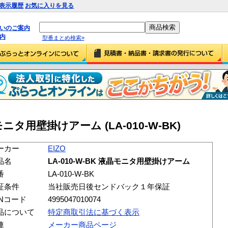
表示履歴
お気に入りを見る
払いのご案内
内
型番まとめ検索»
液晶モニタ用壁掛けアーム (LA-010-W-BK)
ーカー
EIZO
品名
LA-010-W-BK 液晶モニタ用壁掛けアーム
番
LA-010-W-BK
証条件
当社販売日後センドバック１年保証
ANコード
4995047010074
品について
特定商取引法に基づく表示
連
メーカー商品ページ