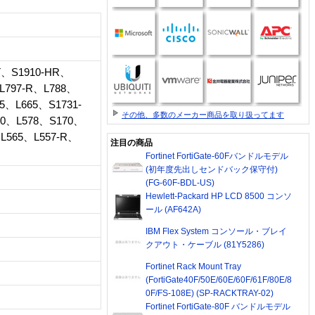
T、S1910-HR、
L797-R、L788、
5、L665、S1731-
その他、多数のメーカー商品を取り扱ってます
70、L578、S170、
L565、L557-R、
注目の商品
Fortinet FortiGate-60Fバンドルモデル
(初年度先出しセンドバック保守付)
(FG-60F-BDL-US)
Hewlett-Packard HP LCD 8500 コンソ
ール (AF642A)
IBM Flex System コンソール・ブレイ
クアウト・ケーブル (81Y5286)
Fortinet Rack Mount Tray
(FortiGate40F/50E/60E/60F/61F/80E/8
0F/FS-108E) (SP-RACKTRAY-02)
Fortinet FortiGate-80F バンドルモデル