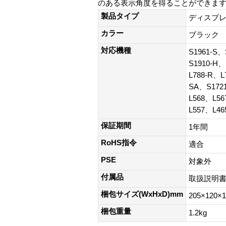
のある表示角度を得ることができます。
製品タイプ
ディスプ
カラー
ブラック
対応機種
S1961-S、
S1910-H
L788-R、L
SA、S172
L568、L5
L557、L46
保証期間
1年間
RoHS指令
適合
PSE
対象外
付属品
取扱説明書
梱包サイズ(WxHxD)mm
205×120×
梱包重量
1.2kg