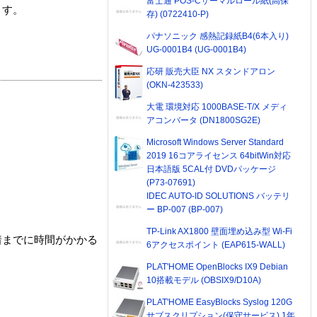
富士通 POS-Cサーマルロール紙(高保
ます。
存) (0722410-P)
パナソニック 感熱記録紙B4(6本入り)
UG-0001B4 (UG-0001B4)
応研 販売大臣 NX スタンドアロン
(OKN-423533)
大電 環境対応 1000BASE-T/X メディ
アコンバータ (DN1800SG2E)
Microsoft Windows Server Standard
2019 16コアライセンス 64bitWin対応
日本語版 5CAL付 DVDパッケージ
(P73-07691)
IDEC AUTO-ID SOLUTIONS バッテリ
ー BP-007 (BP-007)
TP-Link AX1800 壁面埋め込み型 Wi-Fi
着までに時間がかかる
6アクセスポイント (EAP615-WALL)
PLAT'HOME OpenBlocks IX9 Debian
10搭載モデル (OBSIX9/D10A)
PLAT'HOME EasyBlocks Syslog 120G
サブスクリプション(保守サービス) 1年