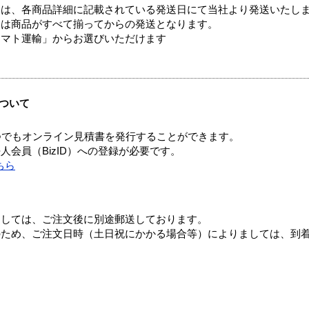
ては、各商品詳細に記載されている発送日にて当社より発送いたし
送は商品がすべて揃ってからの発送となります。
ヤマト運輸」からお選びいただけます
ついて
つでもオンライン見積書を発行することができます。
会員（BizID）への登録が必要です。
ちら
ましては、ご注文後に別途郵送しております。
のため、ご注文日時（土日祝にかかる場合等）によりましては、到