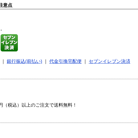
注意点
す。
｜
銀行振込(前払い)
｜
代金引換宅配便
｜
セブンイレブン決済
00円（税込）以上のご注文で送料無料！