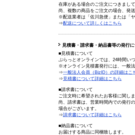
在庫がある場合のご注文につきまし
尚、複数の商品をご注文の場合、発
※配送業者は「佐川急便」または「
⇒
配送について詳しくはこちら
見積書・請求書・納品書等の発行に
■見積書について
ぷらっとオンラインでは、24時間い
※オンライン見積書発行には、一般法人
⇒
一般法人会員（BizID）の詳細はこ
⇒
見積書について詳細はこちら
■請求書について
ご注文時に希望されたお客様に関し
尚、請求書は、営業時間内での発行
場合がございます。
⇒
請求書について詳細はこちら
■納品書について
お届けする商品に同梱致します。