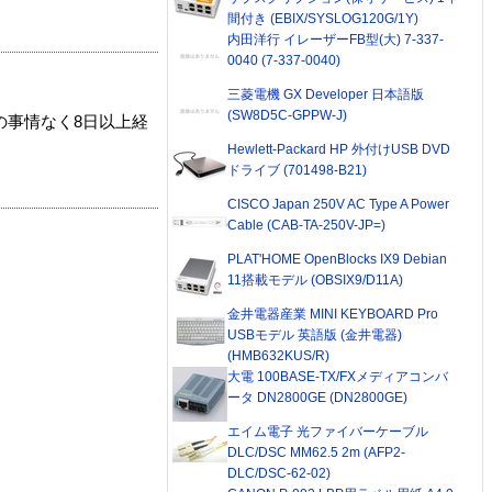
間付き (EBIX/SYSLOG120G/1Y)
内田洋行 イレーザーFB型(大) 7-337-
0040 (7-337-0040)
三菱電機 GX Developer 日本語版
(SW8D5C-GPPW-J)
の事情なく8日以上経
Hewlett-Packard HP 外付けUSB DVD
ドライブ (701498-B21)
CISCO Japan 250V AC Type A Power
Cable (CAB-TA-250V-JP=)
PLAT'HOME OpenBlocks IX9 Debian
11搭載モデル (OBSIX9/D11A)
金井電器産業 MINI KEYBOARD Pro
USBモデル 英語版 (金井電器)
(HMB632KUS/R)
大電 100BASE-TX/FXメディアコンバ
ータ DN2800GE (DN2800GE)
エイム電子 光ファイバーケーブル
DLC/DSC MM62.5 2m (AFP2-
DLC/DSC-62-02)