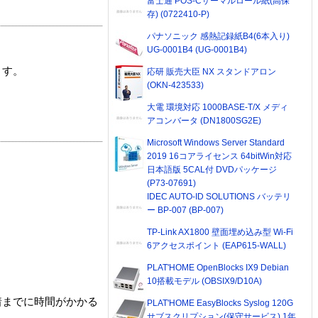
富士通 POS-Cサーマルロール紙(高保
存) (0722410-P)
パナソニック 感熱記録紙B4(6本入り)
UG-0001B4 (UG-0001B4)
ます。
応研 販売大臣 NX スタンドアロン
(OKN-423533)
大電 環境対応 1000BASE-T/X メディ
アコンバータ (DN1800SG2E)
Microsoft Windows Server Standard
2019 16コアライセンス 64bitWin対応
日本語版 5CAL付 DVDパッケージ
(P73-07691)
IDEC AUTO-ID SOLUTIONS バッテリ
ー BP-007 (BP-007)
TP-Link AX1800 壁面埋め込み型 Wi-Fi
6アクセスポイント (EAP615-WALL)
PLAT'HOME OpenBlocks IX9 Debian
10搭載モデル (OBSIX9/D10A)
着までに時間がかかる
PLAT'HOME EasyBlocks Syslog 120G
サブスクリプション(保守サービス) 1年