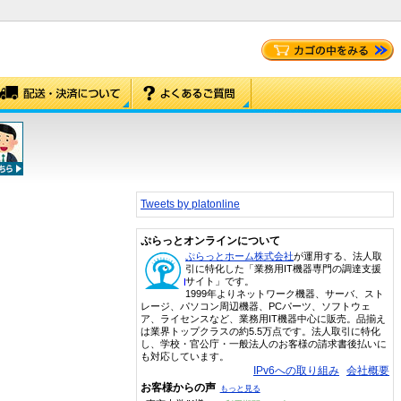
Tweets by platonline
ぷらっとオンラインについて
ぷらっとホーム株式会社
が運用する、法人取
引に特化した「業務用IT機器専門の調達支援
サイト」です。
1999年よりネットワーク機器、サーバ、スト
レージ、パソコン周辺機器、PCパーツ、ソフトウェ
ア、ライセンスなど、業務用IT機器中心に販売。品揃え
は業界トップクラスの約5.5万点です。法人取引に特化
し、学校・官公庁・一般法人のお客様の請求書後払いに
も対応しています。
IPv6への取り組み
会社概要
お客様からの声
もっと見る