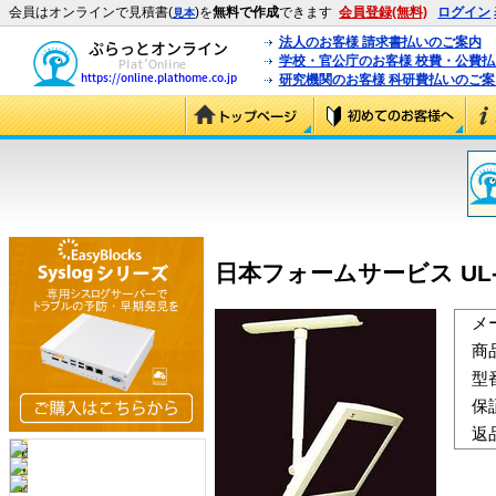
会員はオンラインで見積書(
)を
無料で作成
できます
会員登録(無料)
ログイン
見本
法人のお客様 請求書払いのご案内
学校・官公庁のお客様 校費・公費
研究機関のお客様 科研費払いのご案
日本フォームサービス UL-95
メ
商
型
保
返