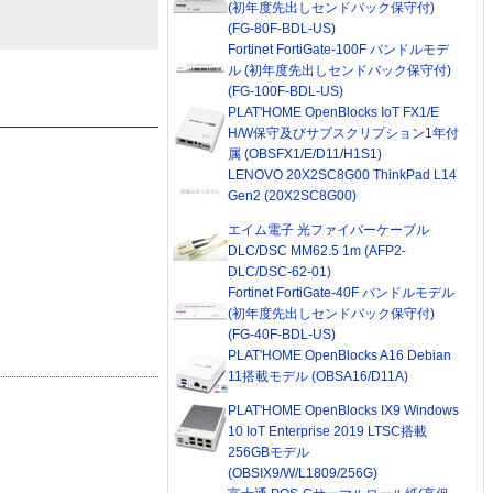
(初年度先出しセンドバック保守付)
(FG-80F-BDL-US)
Fortinet FortiGate-100F バンドルモデ
ル (初年度先出しセンドバック保守付)
(FG-100F-BDL-US)
PLAT'HOME OpenBlocks IoT FX1/E
H/W保守及びサブスクリプション1年付
属 (OBSFX1/E/D11/H1S1)
LENOVO 20X2SC8G00 ThinkPad L14
Gen2 (20X2SC8G00)
エイム電子 光ファイバーケーブル
DLC/DSC MM62.5 1m (AFP2-
DLC/DSC-62-01)
Fortinet FortiGate-40F バンドルモデル
(初年度先出しセンドバック保守付)
(FG-40F-BDL-US)
PLAT'HOME OpenBlocks A16 Debian
11搭載モデル (OBSA16/D11A)
PLAT'HOME OpenBlocks IX9 Windows
10 IoT Enterprise 2019 LTSC搭載
256GBモデル
(OBSIX9/W/L1809/256G)