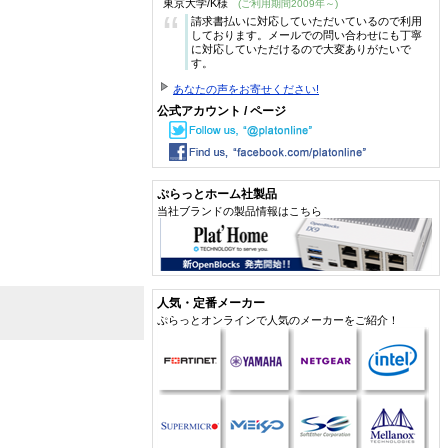
東京大学/K様
(ご利用期間2009年～)
“
請求書払いに対応していただいているので利用
しております。メールでの問い合わせにも丁寧
に対応していただけるので大変ありがたいで
す。
あなたの声をお寄せください!
公式アカウント / ページ
ぷらっとホーム社製品
当社ブランドの製品情報はこちら
人気・定番メーカー
ぷらっとオンラインで人気のメーカーをご紹介！