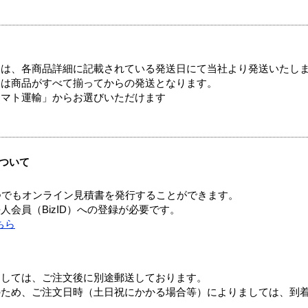
ては、各商品詳細に記載されている発送日にて当社より発送いたし
送は商品がすべて揃ってからの発送となります。
ヤマト運輸」からお選びいただけます
ついて
つでもオンライン見積書を発行することができます。
会員（BizID）への登録が必要です。
ちら
ましては、ご注文後に別途郵送しております。
のため、ご注文日時（土日祝にかかる場合等）によりましては、到