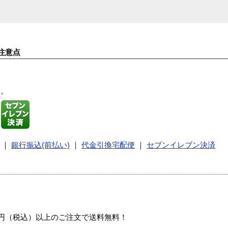
注意点
す。
｜
銀行振込(前払い)
｜
代金引換宅配便
｜
セブンイレブン決済
00円（税込）以上のご注文で送料無料！