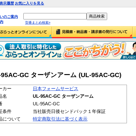
表示履歴
お気に入りを見る
払いのご案内
内
型番まとめ検索»
AC-GC ターザンアーム (UL-95AC-GC)
ーカー
日本フォームサービス
品名
UL-95AC-GC ターザンアーム
番
UL-95AC-GC
証条件
当社販売日後センドバック１年保証
品について
特定商取引法に基づく表示