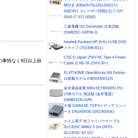
間付き (EBIX/SYSLOG120G/1Y)
内田洋行 イレーザーFB型(大) 7-337-
0040 (7-337-0040)
三菱電機 GX Developer 日本語版
(SW8D5C-GPPW-J)
Hewlett-Packard HP 外付けUSB DVD
ドライブ (701498-B21)
CISCO Japan 250V AC Type A Power
の事情なく8日以上経
Cable (CAB-TA-250V-JP=)
PLAT'HOME OpenBlocks IX9 Debian
11搭載モデル (OBSIX9/D11A)
金井電器産業 MINI KEYBOARD Pro
USBモデル 英語版 (金井電器)
(HMB632KUS/R)
大電 100BASE-TX/FXメディアコンバ
ータ DN2800GE (DN2800GE)
エイム電子 光ファイバーケーブル
DLC/DSC MM62.5 2m (AFP2-
DLC/DSC-62-02)