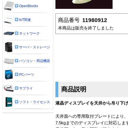
OpenBlocks
商品番号
11980912
IoT関連
本商品は販売を終了しました
ネットワーク
サーバ・ストレージ
パソコン・周辺機器
PCパーツ
商品説明
サプライ
ソフト・ライセンス
液晶ディスプレイを天井から吊り下
天井面への専用取付プレートにより
7.5kgまでのディスプレイに対応しま