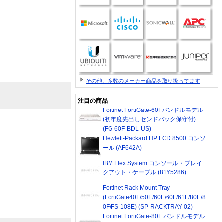
その他、多数のメーカー商品を取り扱ってます
注目の商品
Fortinet FortiGate-60Fバンドルモデル
(初年度先出しセンドバック保守付)
(FG-60F-BDL-US)
Hewlett-Packard HP LCD 8500 コンソ
ール (AF642A)
IBM Flex System コンソール・ブレイ
クアウト・ケーブル (81Y5286)
Fortinet Rack Mount Tray
(FortiGate40F/50E/60E/60F/61F/80E/8
0F/FS-108E) (SP-RACKTRAY-02)
Fortinet FortiGate-80F バンドルモデル