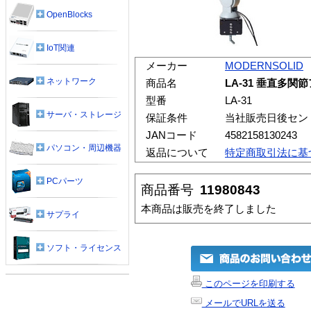
OpenBlocks
IoT関連
メーカー
MODERNSOLID
ネットワーク
商品名
LA-31 垂直多
型番
LA-31
サーバ・ストレージ
保証条件
当社販売日後セン
JANコード
4582158130243
パソコン・周辺機器
返品について
特定商取引法に基
PCパーツ
商品番号
11980843
本商品は販売を終了しました
サプライ
ソフト・ライセンス
このページを印刷する
メールでURLを送る