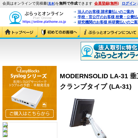
会員はオンラインで見積書(
)を
無料で作成
できます
会員登録(無料)
ログイン
見本
法人のお客様 請求書払いのご案内
学校・官公庁のお客様 校費・公費
研究機関のお客様 科研費払いのご案
MODERNSOLID LA-
クランプタイプ (LA-31)