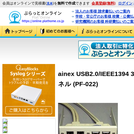
会員はオンラインで見積書(
)を
無料で作成
できます
会員登録(無料)
ログイン
見本
法人のお客様 請求書払いのご案内
学校・官公庁のお客様 校費・公費
研究機関のお客様 科研費払いのご案
ainex USB2.0/IEEE
ネル (PF-022)