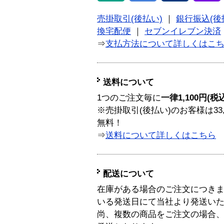
売掛取引(後払い)
｜
銀行振込(後
換宅配便
｜
セブンイレブン決済
⇒
支払方法について詳しくはこ
送料について
1つのご注文毎に
一律1,100円(税
※売掛取引(後払い)のお客様は33
無料！
⇒
送料について詳しくはこちら
配送について
在庫がある場合のご注文につき
いる発送日にて当社より発送い
尚、複数の商品をご注文の場合