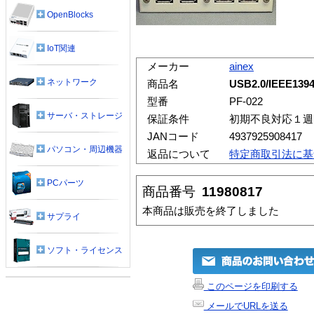
OpenBlocks
IoT関連
メーカー
ainex
ネットワーク
商品名
USB2.0/IEEE
型番
PF-022
サーバ・ストレージ
保証条件
初期不良対応１週
JANコード
4937925908417
パソコン・周辺機器
返品について
特定商取引法に基
PCパーツ
商品番号
11980817
本商品は販売を終了しました
サプライ
ソフト・ライセンス
このページを印刷する
メールでURLを送る