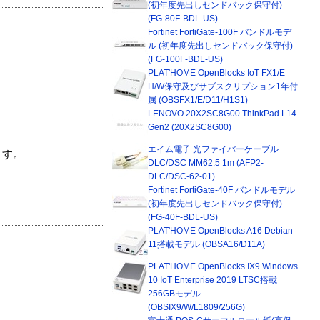
(初年度先出しセンドバック保守付)
(FG-80F-BDL-US)
Fortinet FortiGate-100F バンドルモデ
ル (初年度先出しセンドバック保守付)
(FG-100F-BDL-US)
PLAT'HOME OpenBlocks IoT FX1/E
H/W保守及びサブスクリプション1年付
属 (OBSFX1/E/D11/H1S1)
LENOVO 20X2SC8G00 ThinkPad L14
Gen2 (20X2SC8G00)
エイム電子 光ファイバーケーブル
ます。
DLC/DSC MM62.5 1m (AFP2-
DLC/DSC-62-01)
Fortinet FortiGate-40F バンドルモデル
(初年度先出しセンドバック保守付)
(FG-40F-BDL-US)
PLAT'HOME OpenBlocks A16 Debian
11搭載モデル (OBSA16/D11A)
PLAT'HOME OpenBlocks IX9 Windows
10 IoT Enterprise 2019 LTSC搭載
256GBモデル
(OBSIX9/W/L1809/256G)