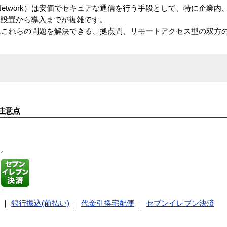
ivate Network）は安価でセキュアな通信を行う手段として、特に企
に設置から導入までが複雑です。
はこれらの問題を解決できる、拠点間、リモートアクセス型の双方
注意点
す。
｜
銀行振込(前払い)
｜
代金引換宅配便
｜
セブンイレブン決済