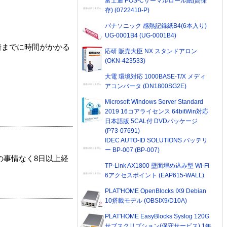
富士通 POS-Cサーマルロール紙(高保
存) (0722410-P)
パナソニック 感熱記録紙B4(6本入り)
UG-0001B4 (UG-0001B4)
着までに時間がかかる
応研 販売大臣 NX スタンドアロン
(OKN-423533)
大電 環境対応 1000BASE-T/X メディ
アコンバータ (DN1800SG2E)
Microsoft Windows Server Standard
2019 16コアライセンス 64bitWin対応
日本語版 5CAL付 DVDパッケージ
(P73-07691)
IDEC AUTO-ID SOLUTIONS バッテリ
ー BP-007 (BP-007)
の事情なく8日以上経
TP-Link AX1800 壁面埋め込み型 Wi-Fi
6アクセスポイント (EAP615-WALL)
PLAT'HOME OpenBlocks IX9 Debian
10搭載モデル (OBSIX9/D10A)
PLAT'HOME EasyBlocks Syslog 120G
サブスクリプション(保守サービス) 1年