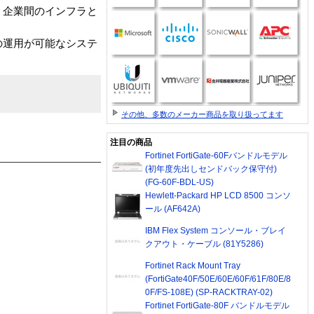
業内、企業間のインフラと
の運用が可能なシステ
その他、多数のメーカー商品を取り扱ってます
注目の商品
Fortinet FortiGate-60Fバンドルモデル
(初年度先出しセンドバック保守付)
(FG-60F-BDL-US)
Hewlett-Packard HP LCD 8500 コンソ
ール (AF642A)
IBM Flex System コンソール・ブレイ
クアウト・ケーブル (81Y5286)
Fortinet Rack Mount Tray
(FortiGate40F/50E/60E/60F/61F/80E/8
0F/FS-108E) (SP-RACKTRAY-02)
Fortinet FortiGate-80F バンドルモデル