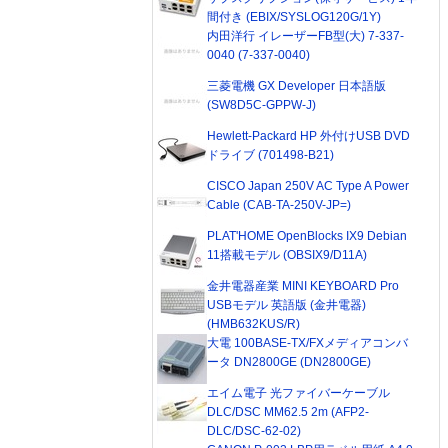
間付き (EBIX/SYSLOG120G/1Y)
内田洋行 イレーザーFB型(大) 7-337-
0040 (7-337-0040)
三菱電機 GX Developer 日本語版
(SW8D5C-GPPW-J)
Hewlett-Packard HP 外付けUSB DVD
ドライブ (701498-B21)
CISCO Japan 250V AC Type A Power
Cable (CAB-TA-250V-JP=)
PLAT'HOME OpenBlocks IX9 Debian
11搭載モデル (OBSIX9/D11A)
金井電器産業 MINI KEYBOARD Pro
USBモデル 英語版 (金井電器)
(HMB632KUS/R)
大電 100BASE-TX/FXメディアコンバ
ータ DN2800GE (DN2800GE)
エイム電子 光ファイバーケーブル
DLC/DSC MM62.5 2m (AFP2-
DLC/DSC-62-02)