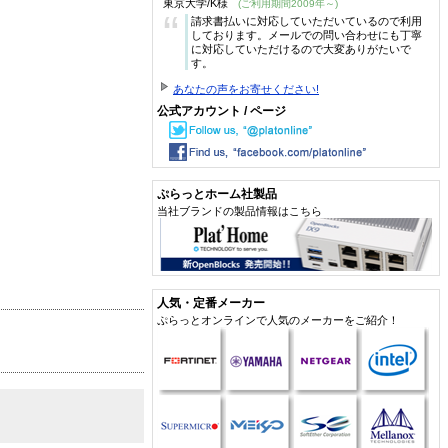
東京大学/K様
(ご利用期間2009年～)
“
請求書払いに対応していただいているので利用
しております。メールでの問い合わせにも丁寧
に対応していただけるので大変ありがたいで
す。
あなたの声をお寄せください!
公式アカウント / ページ
ぷらっとホーム社製品
当社ブランドの製品情報はこちら
人気・定番メーカー
ぷらっとオンラインで人気のメーカーをご紹介！