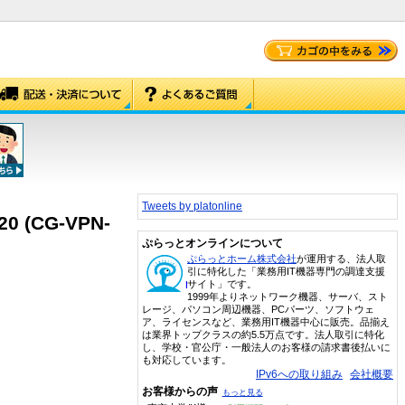
Tweets by platonline
(CG-VPN-
ぷらっとオンラインについて
ぷらっとホーム株式会社
が運用する、法人取
引に特化した「業務用IT機器専門の調達支援
サイト」です。
1999年よりネットワーク機器、サーバ、スト
レージ、パソコン周辺機器、PCパーツ、ソフトウェ
ア、ライセンスなど、業務用IT機器中心に販売。品揃え
は業界トップクラスの約5.5万点です。法人取引に特化
し、学校・官公庁・一般法人のお客様の請求書後払いに
も対応しています。
IPv6への取り組み
会社概要
お客様からの声
もっと見る