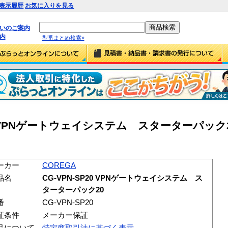
表示履歴
お気に入りを見る
払いのご案内
内
型番まとめ検索»
20 VPNゲートウェイシステム スターターパック20 
ーカー
COREGA
品名
CG-VPN-SP20 VPNゲートウェイシステム ス
ターターパック20
番
CG-VPN-SP20
証条件
メーカー保証
品について
特定商取引法に基づく表示