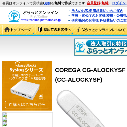
会員はオンラインで見積書(
)を
無料で作成
できます
会員登録(無料)
ログイン
見本
法人のお客様 請求書払いのご案内
学校・官公庁のお客様 校費・公費
研究機関のお客様 科研費払いのご案
COREGA CG-ALOCK
(CG-ALOCKYSF)