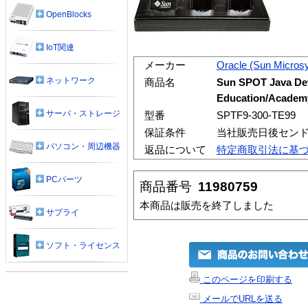
OpenBlocks
IoT関連
メーカー
Oracle (Sun Micros
ネットワーク
商品名
Sun SPOT Java Dev
Education/Academy
サーバ・ストレージ
型番
SPTF9-300-TE99
保証条件
当社販売日後センド
パソコン・周辺機器
返品について
特定商取引法に基
PCパーツ
商品番号
11980759
本商品は販売を終了しました
サプライ
ソフト・ライセンス
このページを印刷する
メールでURLを送る