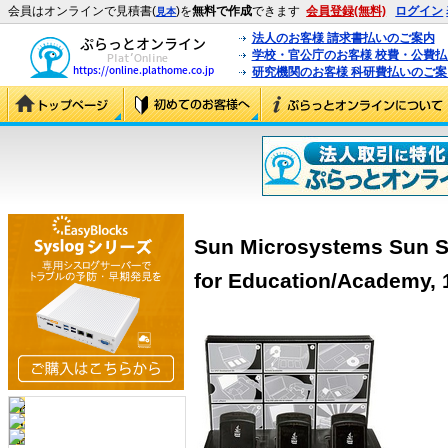
会員はオンラインで見積書(
)を
無料で作成
できます
会員登録(無料)
ログイン
見本
法人のお客様 請求書払いのご案内
学校・官公庁のお客様 校費・公費
研究機関のお客様 科研費払いのご案
Sun Microsystems Sun S
for Education/Academy, 