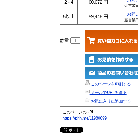
2 - 4
60,672
円
翌営業
お問
5以上
59,446
円
翌営業
数量
このページを印刷する
メールでURLを送る
お気に入りに追加する
このページのURL
https://plth.me/11980699