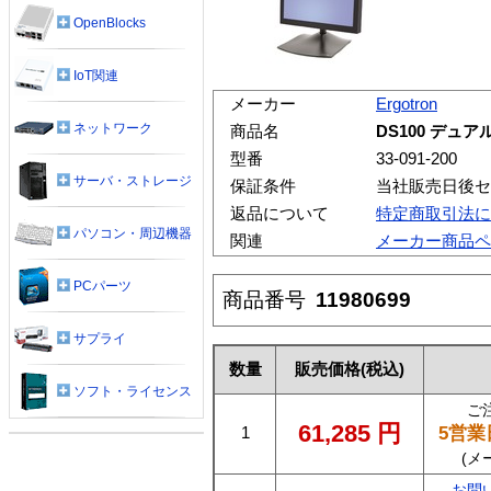
OpenBlocks
IoT関連
メーカー
Ergotron
ネットワーク
商品名
DS100 デ
型番
33-091-200
サーバ・ストレージ
保証条件
当社販売日後セ
返品について
特定商取引法に
パソコン・周辺機器
関連
メーカー商品ペ
PCパーツ
商品番号
11980699
サプライ
数量
販売価格
(税込)
ソフト・ライセンス
ご
61,285
円
5営業
1
(メ
お問