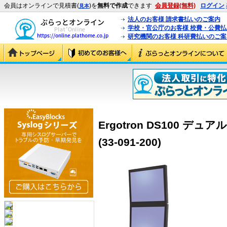
会員はオンラインで見積書(
)を
無料で作成
できます
会員登録(無料)
ログイン
見本
法人のお客様 請求書払いのご案内
学校・官公庁のお客様 校費・公費
研究機関のお客様 科研費払いのご案
Ergotron DS100 
(33-091-200)