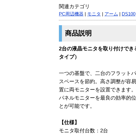
関連カテゴリ
PC周辺機器
|
モニタ
|
アーム
|
DS100
商品説明
2台の液晶モニタを取り付けでき
タイプ）
一つの基盤で、二台のフラット
スペースを節約。高さ調整が容
置に両モニターを設置できます
パネルモニターを最良の効率的
とが可能です。
【仕様】
モニタ取付台数：2台